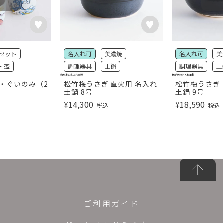
セット
名入れ可
美濃焼
名入れ可
美
・盃
調理器具
土鍋
調理器具
土
我が家の名入れ土鍋
我が家の名入れ土鍋
利・ぐいのみ（2
松竹梅うさぎ 直火用 名入れ
松竹梅うさぎ 
土鍋 8号
土鍋 9号
¥
14,300
¥
18,590
税込
税込
ご利用ガイド