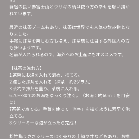
縁起の良い赤富士山とウサギの柄は使う方の幸せを願い描か
れています。
最近の抹茶ブームもあり、抹茶は世界でも人気の飲み物とな
りました。
手軽に抹茶を楽しむ方も増え、抹茶碗に注目する外国人の方
も多いようです。
名前が入れられるので、海外へのお土産にもオススメです。
【抹茶の淹れ方】
1.茶碗にお湯を入れて温め、捨てる。
2.濾した抹茶を入れる（抹茶：約2グラム）
3.茶杓で抹茶を量り、茶碗に入れる。
6.70～80℃のお湯をゆっくり注ぐ。（お湯：約60ｍｌを目安
に）
7茶筅で点てる。手首を使って「M字」を描くように素早く泡
立てる。
8.クリーミーな泡が立ったら完成！
松竹梅うさぎシリーズは別売りの土鍋や丼などもあり、お揃