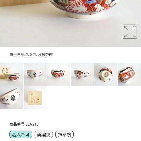
富士日記 名入れ お抹茶碗
商品番号
216313
名入れ可
美濃焼
抹茶碗