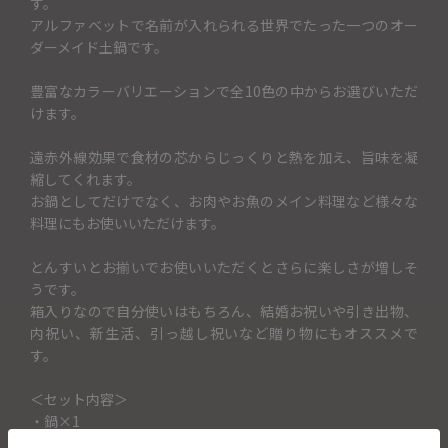
す。
アルファベットで名前が入れられる世界でたった一つのオー
ダーメイド土鍋です。
豊富なカラーバリエーションで全10色の中からお選びいただ
けます。
遠赤外線効果で食材の芯からじっくりと熱を加え、旨味を凝
縮してくれます。
お鍋としてだけでなく、お肉やお魚のメイン料理など様々な
料理にもお使いいただけます。
とんすいとお揃いでお使いいただくとさらに楽しさが増しそ
うです。
箱入りなので自分使いはもちろん、結婚お祝いや引き出物、
内祝い、新生活、引っ越し祝いなど贈り物にもオススメで
す。
＜セット内容＞
・鍋×1
・IHプレート×1