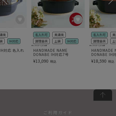
濃焼
名入れ可
美濃焼
名入れ可
美
鍋
IH対応
調理器具
土鍋
IH対応
調理器具
土
オリジナルネーム入り土鍋
オリジナルネーム入り土鍋
IH対応 名入れ
HANDMADE NAME
HANDMADE 
DONABE IH対応7号
DONABE IH
¥
13,090
¥
18,590
税込
税込
ご利用ガイド