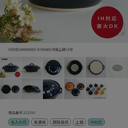
IH対応HANDMADE DONABE(洋風土鍋) 8号
商品番号
212293
名入れ可
美濃焼
調理器具
土鍋
IH対応