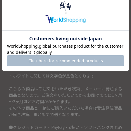
キャンセル・返品不可
土鍋の蓋に記載するお名前を「土鍋に入れるお名前（13文字
まで）」の項目に入力してください。土鍋に記載できるお名
前は13文字までです。
（例）SATOFAMIRYと記載したい場合→土鍋に入れるお名前
（13文字まで）の項目には「SATOFAMIRY」と記入。
・アルファベット大文字のみ
・可能記号「♥」「＆」「+」「×」「★」
・ホワイトに関しては文字色が黒色となります
こちらの商品はご注文をいただき次第、メーカーに発注する
商品となります。ご注文をいただいてからお届けまでに1ヶ月
～2ヶ月ほどお時間がかかります。
その他の商品と一緒にご購入いただいた場合は受注発注商品
が届き次第、まとめて発送となります。
●クレジットカード・PayPay・d払い・ソフトバンクまとめ