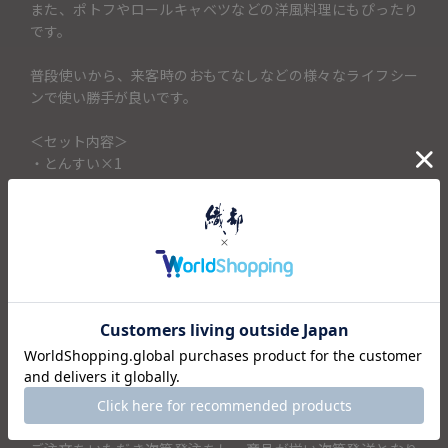
また、ポトフやロールキャベツなどの洋風料理にもぴったり
です。
普段使いから、来客時のおもてなしなどの様々なライフシー
ンで使い勝手が良いです。
＜セット内容＞
・とんすい×1
キャンセル・返品不可
こちらの商品はご注文をいただき次第、メーカーに発注する
商品となります。ご注文をいただいてからお届けまでに1ヶ月
～2ヶ月ほどお時間がかかります。
その他の商品と一緒にご購入いただいた場合は受注発注商品
が届き次第、まとめて発送となります。
●クレジットカード・PayPay・d払い・ソフトバンクまとめ
て支払い・auかんたん決済・楽天ペイ・Amazon Payの場合
ご注文いただいた当日、または翌営業日の入金となります。