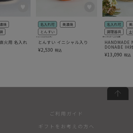
濃焼
名入れ可
美濃焼
名入れ可
美
鍋
とんすい
調理器具
土
イニシャル入りとんすい
オリジナルネーム入り土鍋
直火用 名入れ
とんすい イニシャル入り
HANDMADE 
DONABE IH
¥
2,530
税込
¥
13,090
税込
ご利用ガイド
ギフトをお考えの方へ