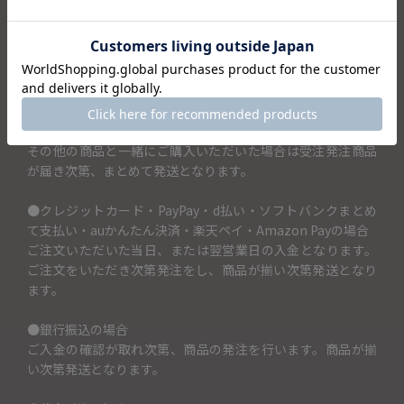
で）」の項目に入力してください。丼に記載できるお名前は
横書きで3文字までです。
（例）「隆夫のどんぶり」としたい場合→土鍋に入れるお名
前（3文字まで）の項目には「隆夫」と記入。 こちらの商品
はご注文をいただき次第、メーカーに発注する商品となりま
す。ご注文をいただいてからお届けまでに1ヶ月～2ヶ月ほど
お時間がかかります。
その他の商品と一緒にご購入いただいた場合は受注発注商品
が届き次第、まとめて発送となります。
●クレジットカード・PayPay・d払い・ソフトバンクまとめ
て支払い・auかんたん決済・楽天ペイ・Amazon Payの場合
ご注文いただいた当日、または翌営業日の入金となります。
ご注文をいただき次第発注をし、商品が揃い次第発送となり
ます。
●銀行振込の場合
ご入金の確認が取れ次第、商品の発注を行います。商品が揃
い次第発送となります。