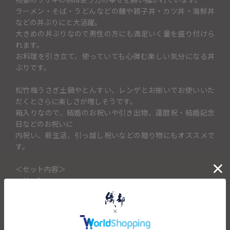
ラーメン・そば・うどんなどの麺や親子丼・カツ丼・海鮮丼
などの丼ぶりにと大活躍。
大きめの丼ぶりなので男性の方にも満足いく量を盛り付けら
れます。
お料理を引き立て、使っていても心弾む楽しい気分になる丼
ぶりです。
松竹梅うさぎ土鍋やとんすい、レンゲとお揃いでお使いいた
だくとさらに楽しさが増しそうです。
箱入りなので、結婚のお祝いや引き出物、還暦祝・結婚記念
日などのお祝いに
内祝い、新生活、引っ越し祝いなどの贈り物にもオススメで
す。
＜セット内容＞
・丼×1
キャンセル・返品不可
丼の側面に記載するお名前を「丼に入れるお名前（3文字ま