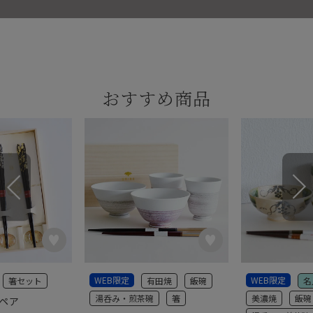
おすすめ商品
WEB限定
WEB限定
箸セット
有田焼
飯碗
名
湯呑み・煎茶碗
箸
美濃焼
飯碗
彩ペア