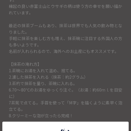
縁起の良い赤富士山とウサギの柄は使う方の幸せを願い描か
れています。
最近の抹茶ブームもあり、抹茶は世界でも人気の飲み物とな
りました。
手軽に抹茶を楽しむ方も増え、抹茶碗に注目する外国人の方
も多いようです。
名前が入れられるので、海外へのお土産にもオススメです。
【抹茶の淹れ方】
1.茶碗にお湯を入れて温め、捨てる。
2.濾した抹茶を入れる（抹茶：約2グラム）
3.茶杓で抹茶を量り、茶碗に入れる。
6.70～80℃のお湯をゆっくり注ぐ。（お湯：約60ｍｌを目安
に）
7茶筅で点てる。手首を使って「M字」を描くように素早く泡
立てる。
8.クリーミーな泡が立ったら完成！
松竹梅うさぎシリーズは別売りの土鍋や丼などもあり、お揃