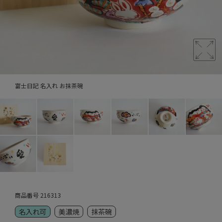
富士日記 名入れ お抹茶碗
商品番号
216313
名入れ可
美濃焼
抹茶碗