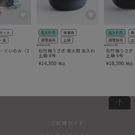
セット
名入れ可
美濃焼
名入れ可
美
・盃
調理器具
土鍋
調理器具
土
我が家の名入れ土鍋
我が家の名入れ土鍋
利・ぐいのみ（2
松竹梅うさぎ 直火用 名入れ
松竹梅うさぎ 
土鍋 8号
土鍋 9号
¥
14,300
¥
18,590
税込
税込
ご利用ガイド