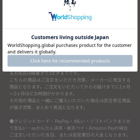
いでお使いいただくとさらに楽しさが増しそうです。
箱入りなので、結婚のお祝いや記念日などのお祝いにも最適
です。
＜セット内容＞
・抹茶碗×1
キャンセル・返品不可
抹茶碗の側面に記載するお名前を「抹茶碗に入れるお名前（3
文字まで）」の項目に入力してください。抹茶碗に記載でき
るお名前は縦書きで3文字までです。
こちらの商品はご注文をいただき次第、メーカーに発注する
商品となります。ご注文をいただいてからお届けまでに1ヶ月
～2ヶ月ほどお時間がかかります。
その他の商品と一緒にご購入いただいた場合は受注発注商品
が届き次第、まとめて発送となります。
●クレジットカード・PayPay・d払い・ソフトバンクまとめ
て支払い・auかんたん決済・楽天ペイ・Amazon Payの場合
ご注文いただいた当日、または翌営業日の入金となります。