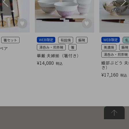
WEB限定
WEB限定
箸セット
有田焼
飯碗
名
湯呑み・煎茶碗
箸
美濃焼
飯碗
彩ペア
湯呑み・煎茶碗
華厳 夫婦揃（箸付き）
¥
14,080
織部ぶどう 夫
税込
き）
¥
17,160
税込