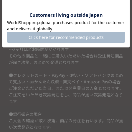
で）」の項目に入力してください。土鍋に記載できるお名前
は5文字までです。
（例）佐藤家の鍋としたい場合→土鍋に入れるお名前（5文字
まで）の項目には「佐藤」と記入。
こちらの商品はご注文をいただき次第、メーカーに発注する
商品となります。ご注文をいただいてからお届けまでに1ヶ月
～2ヶ月ほどお時間がかかります。
その他の商品と一緒にご購入いただいた場合は受注発注商品
が届き次第、まとめて発送となります。
●クレジットカード・PayPay・d払い・ソフトバンクまとめ
て支払い・auかんたん決済・楽天ペイ・Amazon Payの場合
ご注文いただいた当日、または翌営業日の入金となります。
ご注文をいただき次第発注をし、商品が揃い次第発送となり
ます。
●銀行振込の場合
ご入金の確認が取れ次第、商品の発注を行います。商品が揃
い次第発送となります。