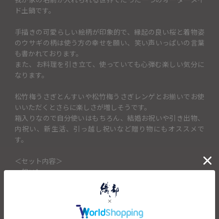
ド土鍋です。
手描きの可愛らしい絵柄が印象的で、縁起の良い桜と着物姿
のウサギの柄は使う方の幸せを願い、笑い声いっぱいの言葉
も書かれております。
また、お料理を引き立て、使っていても心弾む楽しい気分に
なります。
松竹梅うさぎとんすいや松竹梅うさぎレンゲとお揃いでお使
いいただくとさらに楽しさが増しそうです。
箱入りなので自分使いはもちろん、結婚お祝いや引き出物、
内祝い、新生活、引っ越し祝いなど贈り物にもオススメで
す。
＜セット内容＞
・鍋×1
キャンセル・返品不可
土鍋の蓋に記載するお名前を「土鍋に入れるお名前（5文字ま