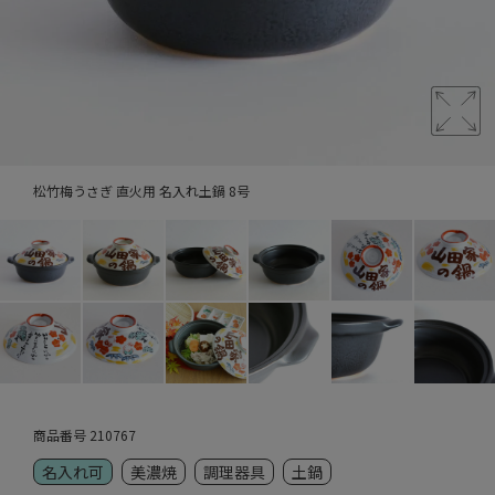
松竹梅うさぎ 直火用 名入れ土鍋 8号
商品番号
210767
名入れ可
美濃焼
調理器具
土鍋