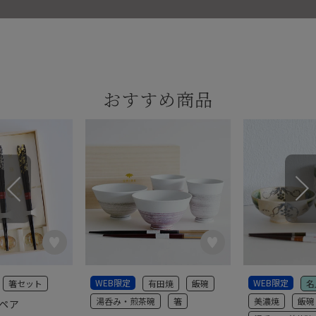
おすすめ商品
WEB限定
WEB限定
箸セット
有田焼
飯碗
名
湯呑み・煎茶碗
箸
美濃焼
飯碗
彩ペア