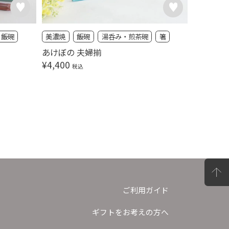
飯碗
美濃焼
飯碗
湯呑み・煎茶碗
箸
タンブラ
ブライダ
あけぼの 夫婦揃
プラチナ
¥
4,400
税込
ート
¥
6,600
ご利用ガイド
ギフトをお考えの方へ