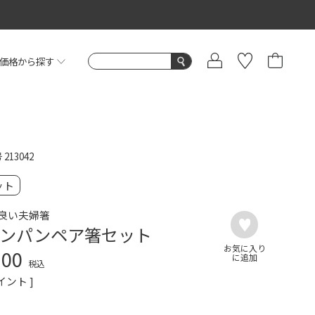
価格から探す
号
213042
ット
良い夫婦箸
ンパンペア箸セット
300
税込
イント ]