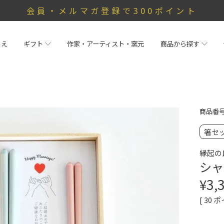
会員・メルマガ登録で300ポイント
らえ
ギフト
作家・アーティスト・窯元
商品から探す
商品番
箸セ
縁起の
シャ
¥
3,
[
30
ポ