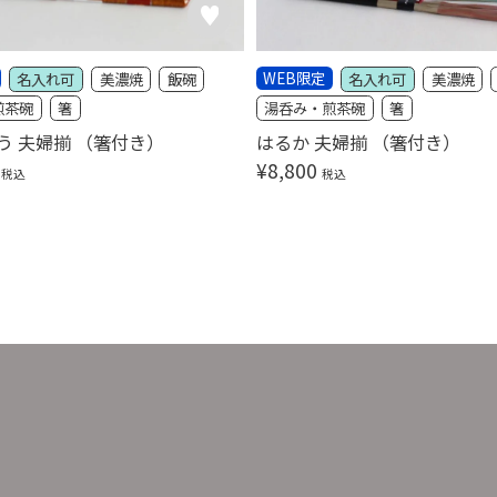
WEB限定
名入れ可
美濃焼
飯碗
名入れ可
美濃焼
煎茶碗
箸
湯呑み・煎茶碗
箸
う 夫婦揃 （箸付き）
はるか 夫婦揃 （箸付き）
¥
8,800
税込
税込