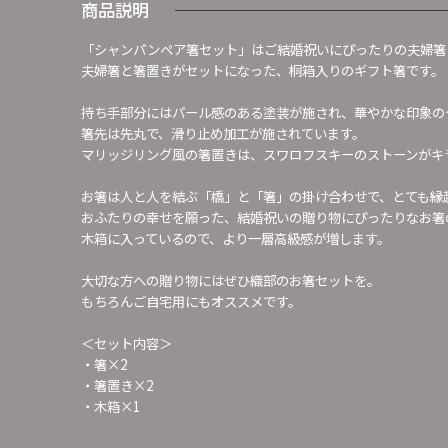
商品説明
「シャンパンペア箸セット」はご結婚祝いにぴったりの夫婦箸
夫婦箸と箸置きがセットになった、桐箱入りのギフト箸です。
持ち手部分にはパール感のある塗装が施され、華やかな印象の
箸先は先丸で、滑り止め加工が施されています。
マリッジリング風の箸置きは、スワロフスキーのストーンがキ
お箸は人と人を結ぶ「橋」と「箸」の掛け合わせで、とても縁
おふたりの幸せを願った、結婚祝いの贈り物にぴったりなお箸
木箱に入っているので、より一層高級感が増します。
大切な方への贈り物にはぜひ織部のお箸セットを。
もちろんご自宅用にもオススメです。
＜セット内容＞
・箸×2
・箸置き×2
・木箱×1