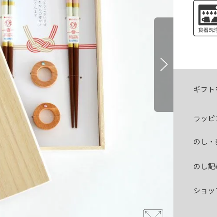
ギフト
ラッピ
のし・
のし記
ショッ