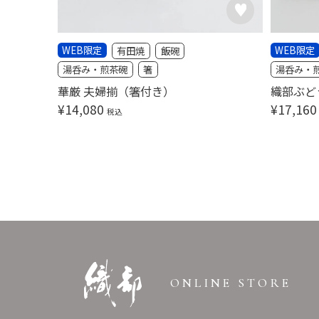
WEB限定
WEB限定
有田焼
飯碗
湯呑み・煎茶碗
箸
湯呑み・
華厳 夫婦揃（箸付き）
織部ぶど
¥
14,080
¥
17,160
税込
ONLINE STORE