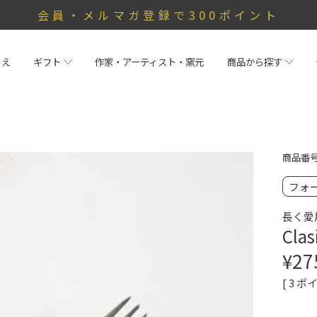
会員・メルマガ登録で300ポイント
らえ
ギフト
作家・アーティスト・窯元
商品から探す
商品番
フォ
長く愛
Cl
¥
27
[
3
ポイ