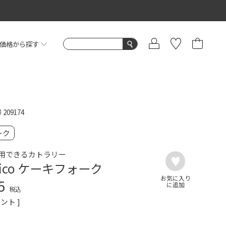
価格から探す
号
209174
ーク
用できるカトラリー
asico ケーキフォーク
5
税込
ント ]