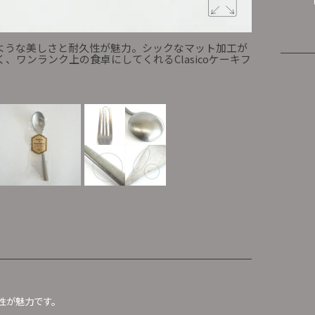
ような美しさと耐久性が魅力。シックなマット加工が
普段使いし
ワンランク上の食卓にしてくれるClasicoケーキフ
施され、合せ
ォーク
性が魅力です。