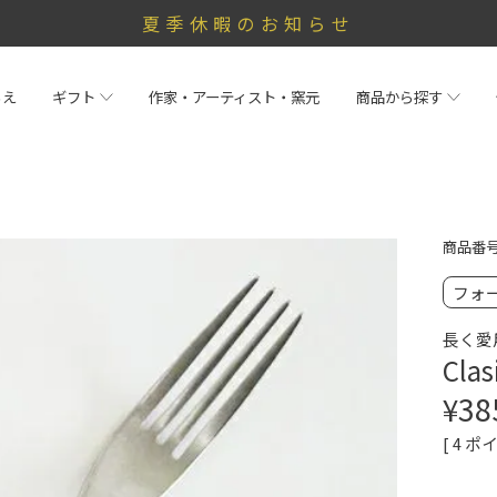
夏季休暇のお知らせ
らえ
ギフト
作家・アーティスト・窯元
商品から探す
商品番
フォ
長く愛
Cl
¥
38
[
4
ポイ