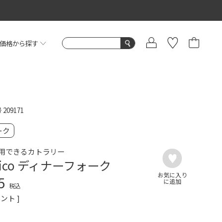
価格から探す
号
209171
ーク
用できるカトラリー
asico ディナーフォーク
5
税込
ント ]