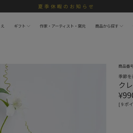
夏季休暇のお知らせ
らえ
ギフト
作家・アーティスト・窯元
商品から探す
商品番
季節を
クレ
¥
99
[
9
ポイ