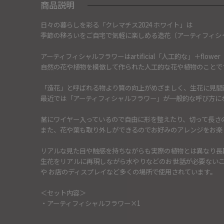
商品説明
日々の暮らしを彩る「クレマチス2024 ホワイト」は
季節の移ろいをご自宅で気軽に楽しめる造花（アーティフィシ
アーティフィシャルフラワーはartificial「人工的な」＋fl
自然の花や植物を模倣して作られた人工的な花や植物のことで
「造花」と呼ばれる物より質の向上がめざましく、生花に見間
最近では「アーティフィシャルフラワー」が一般的な呼び方に
茎にワイヤー入っているので自由に形を整えたり、切って長さ
また、花や葉も取り外しができるのでお好みのアレンジをお楽
リアルな見た目や触感を持ちながらも実際の植物とは異なり長
生花をリアルに再現しながら水やりなどのお世話が必要ない
や お店のディスプレイなど多くの場所で使用されています。
＜セット内容＞
・アーティフィシャルフラワー×1