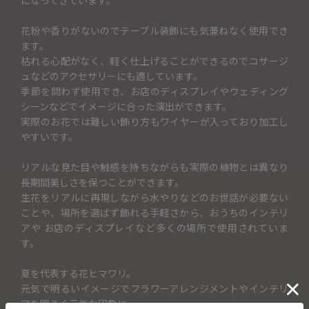
花粉や香りがないのでテーブル装飾にも気兼ねなく使用でき
ます。
枯れる心配がなく、軽く仕上げることができるのでコサージ
ュなどのアクセサリーにも適しています。
季節を問わず使用でき、お店のディスプレイやウェディング
シーンなどでイメージに合った演出ができます。
実際のお花では難しい飾り方もワイヤーが入っており加工し
やすいです。
リアルな見た目や触感を持ちながらも実際の植物とは異なり
長期間美しさを保つことができます。
生花をリアルに再現しながら水やりなどのお世話が必要ない
ことや、場所を選ばず飾れる手軽さから、おうちのインテリ
アや お店のディスプレイなど多くの場所で使用されていま
す。
夏を代表する花ヒマワリ。
元気で明るいイメージでフラワーアレンジメントやインテリ
アを明るく元気な印象に。