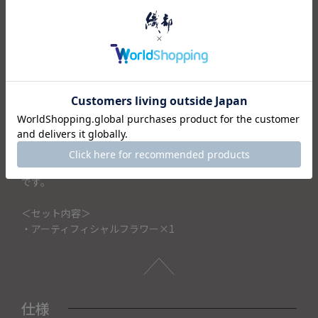
季節：7月から9月
花言葉：「あこがれ」 「私はあなただけを見つめる」「あな
たは素晴らしい」「崇拝」「熱愛」「光輝」「愛慕」「いつ
わりの富」「にせ金貨」
夏の定番であり色は黄色が代表的ですが、最近はココアをは
じめ茶系のシックな色味も登場しています。
「向日葵」と書き、古代インカ帝国では太陽神のシンボルと
して崇められていました。
ギリシャ神話でも太陽の神・アポロンと関連づいたエピソー
ドがあり、古来より太陽との深い関わりが信じられてきた花
です。
＜セット内容＞
・アーティフィシャルフラワー×1
仕様