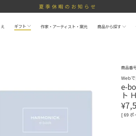
夏季休暇のお知らせ
ギフト
らえ
作家・アーティスト・窯元
商品から探す
商品番
Web
e-
ト 
¥
7,
[
69
ポ