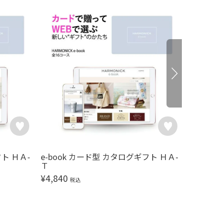
フト ＨＡ-
e-book カード型 カタログギフト ＨＡ-
e-boo
Ｔ
Ｒ
¥
4,840
¥
5,390
税込