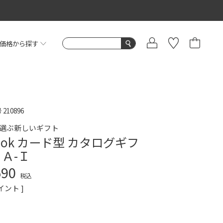
価格から探す
号
210896
で選ぶ新しいギフト
book カード型 カタログギフ
ＨＡ-Ｉ
590
税込
イント ]