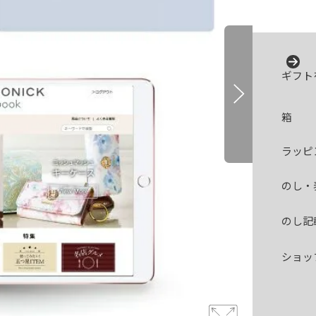
ギフト
箱
ラッピ
のし・
のし記
ショッ