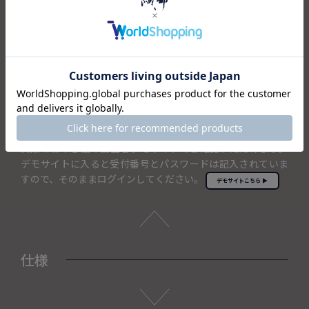
温泉旅行やエステ、乗馬など体験ギフトも充実しておりま
す。
コンパクトなパッケージでスマートにお渡しできます。
スマホやパソコンからいつでも申し込み可能
人気ランキングのチェックや商品検索など便利な機能が充実
しています。
実際のお申し込み画面をデモサイトでご確認いただけます。
デモサイトに入ると受付番号とパスワードは記入されていま
すので、そのままログインしてください。
デモサイトこちら ▶
仕様