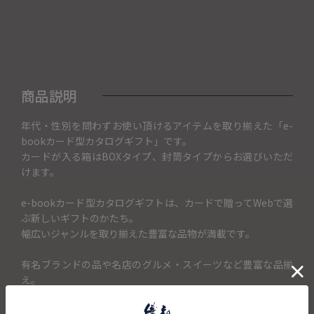
商品説明
年代・性別を問わずお使い頂けるアイテムを取り揃えた「e-
bookカード型カタログギフト」です。
カードが入る箱はBOXタイプ、封筒タイプからお選びいただ
けます。
e-bookカード型カタログギフトは、カードで贈ってWebで選
ぶ新しいギフトのかたち。
幅広いジャンルを取り揃えた豊富な品物が満載です。
有名ブランドの品や名店のグルメ・スイーツなど豊富な品揃
え。
国内外で人気のブランドコスメやアクセサリー、テーブルウ
ェアなどアイテムが満載です。