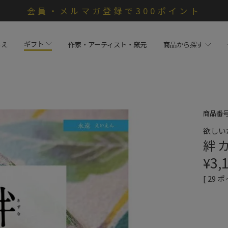
会員・メルマガ登録で300ポイント
ギフト
らえ
作家・アーティスト・窯元
商品から探す
商品番
欲しい
絆 
¥
3,
[
29
ポ