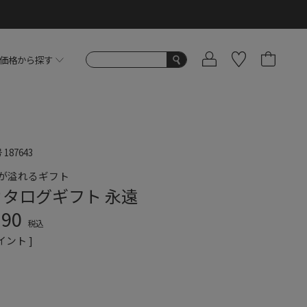
価格から探す
号
187643
が溢れるギフト
カタログギフト 永遠
190
税込
イント ]