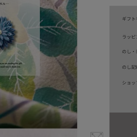
ギフト
ラッピ
のし・
のし記
ショッ