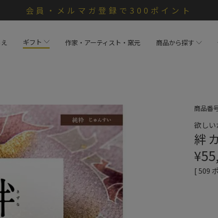
会員・メルマガ登録で300ポイント
ギフト
らえ
作家・アーティスト・窯元
商品から探す
商品番
欲しい
絆 
¥
55
[
509
ポ