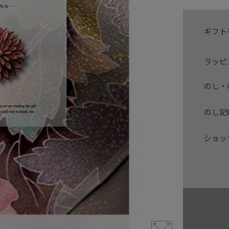
ギフト
ラッピ
のし・
のし記
ショッ