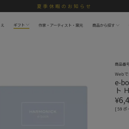
夏季休暇のお知らせ
ギフト
らえ
作家・アーティスト・窯元
商品から探す
商品番
Web
e-
ト 
¥
6,
[
59
ポ