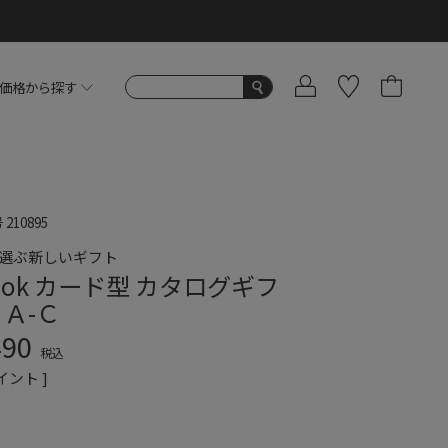
価格から探す
号
210895
で選ぶ新しいギフト
book カード型 カタログギフ
ＨＡ-Ｃ
490
税込
イント ]