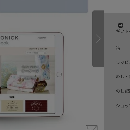
ギフト
箱
ラッピ
のし・
のし記
ショッ