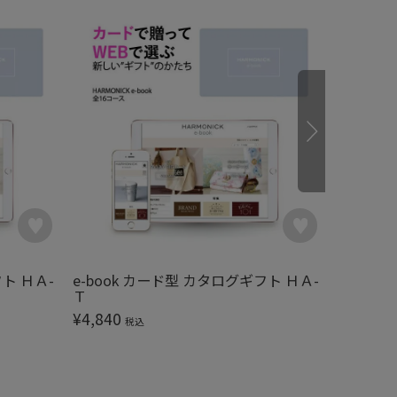
フト ＨＡ-
e-book カード型 カタログギフト ＨＡ-
e-boo
Ｔ
Ｒ
¥
4,840
¥
5,390
税込