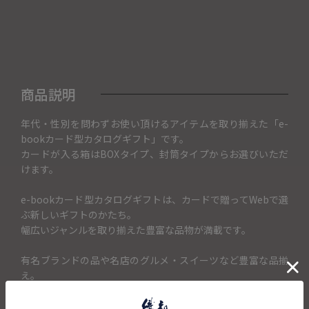
商品説明
年代・性別を問わずお使い頂けるアイテムを取り揃えた「e-
bookカード型カタログギフト」です。
カードが入る箱はBOXタイプ、封筒タイプからお選びいただ
けます。
e-bookカード型カタログギフトは、カードで贈ってWebで選
ぶ新しいギフトのかたち。
幅広いジャンルを取り揃えた豊富な品物が満載です。
有名ブランドの品や名店のグルメ・スイーツなど豊富な品揃
え。
国内外で人気のブランドコスメやアクセサリー、テーブルウ
ェアなどアイテムが満載です。