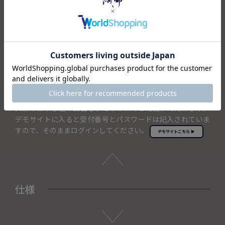
温泉旅行やエステ、乗馬など体験ギフトも充実しておりま
す。
コンパクトなパッケージでスマートにお渡しできます。
スマホやパソコンからいつでも申し込み可能
人気ランキングのチェックや商品検索など便利な機能が充実
しています。
実際のお申し込み画面をデモサイトでご確認いただけます。
デモサイトに入ると受付番号とパスワードは記入されていま
すので、そのままログインしてください。
デモサイトこちら ▶
仕様