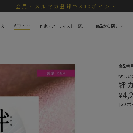
会員・メルマガ登録で300ポイント
ギフト
らえ
作家・アーティスト・窯元
商品から探す
商品番
欲しい
絆 
¥
4,
[
39
ポ