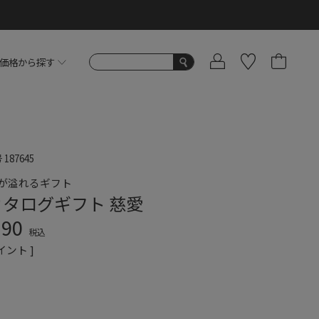
価格から探す
号
187645
が溢れるギフト
カタログギフト 慈愛
290
税込
イント ]