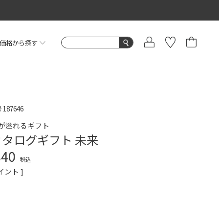
価格から探す
号
187646
が溢れるギフト
カタログギフト 未来
840
税込
イント ]