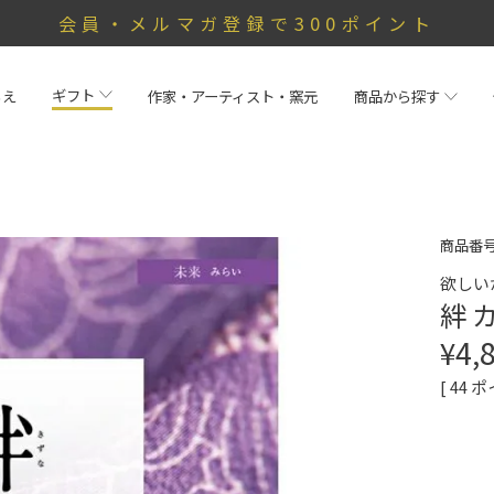
会員・メルマガ登録で300ポイント
ギフト
らえ
作家・アーティスト・窯元
商品から探す
商品番
欲しい
絆 
¥
4,
[
44
ポ