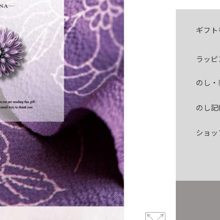
ギフト
ラッピ
のし・
のし記
ショッ