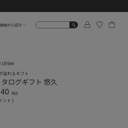
価格から探す
号
187644
が溢れるギフト
カタログギフト 悠久
740
税込
イント ]