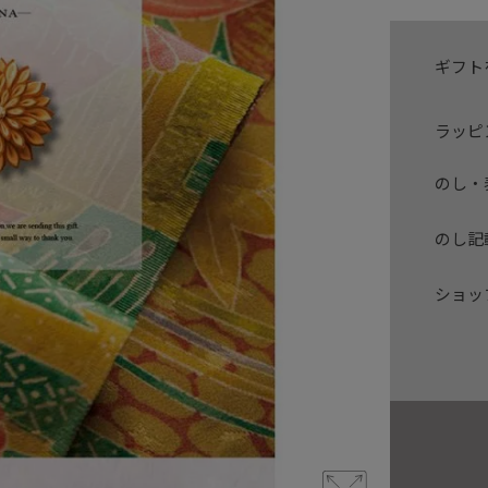
ギフト
ラッピ
のし・
のし記
ショッ