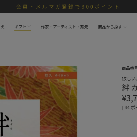
会員・メルマガ登録で300ポイント
ギフト
らえ
作家・アーティスト・窯元
商品から探す
商品番
欲しい
絆 
¥
3,
[
34
ポ