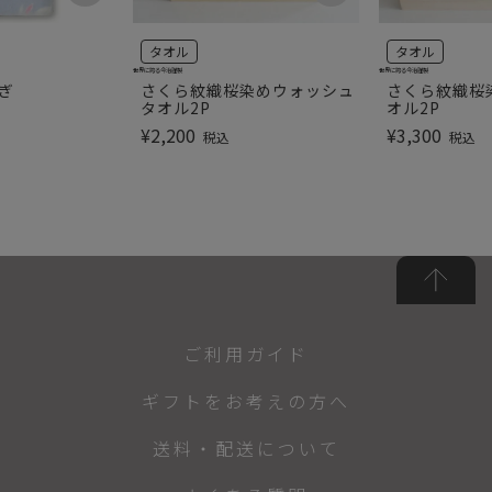
タオル
タオル
世界に誇る今治謹製
世界に誇る今治謹製
ぎ
さくら紋織桜染めウォッシュ
さくら紋織桜
タオル2P
オル2P
¥
2,200
¥
3,300
税込
税込
ご利用ガイド
ギフトをお考えの方へ
送料・配送について