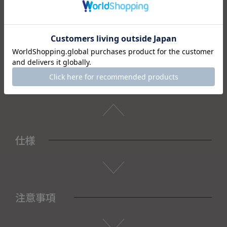
逸品です。
結婚引き出物や出産内祝いといった晴れの日の贈り物、入学
祝いや進学祝いなど季節を感じる贈り物としてもお使いいた
だけます。
＜セット内容＞
・フェイスタオル×2
・木箱×1
仕様
注意事項