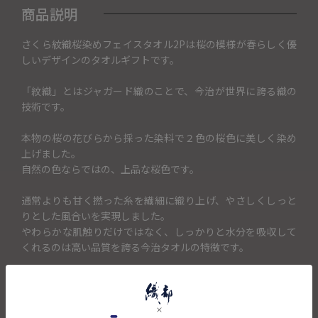
商品説明
さくら紋織桜染めフェイスタオル2Pは桜の模様が春らしく優
しいデザインのタオルギフトです。
「紋織」とはジャガード織のことで、今治が世界に誇る織の
技術です。
本物の桜の花びらから採った染料で２色の桜色に美しく染め
上げました。
自然の色ならではの、上品な桜色です。
通常よりも甘く撚った糸を繊細に織り上げ、やさしくしっと
りとした風合いを実現しました。
やわらかな肌触りだけではなく、しっかりと水分を吸収して
くれるのは高い品質を誇る今治タオルの特徴です。
こちらは日常使いしやすいフェイスタオルの2枚セットです。
目上の方やお世話になった方、同年代の先輩や後輩、仲の良
い友人など、感謝の想いを伝えるタオルギフトとして最適な