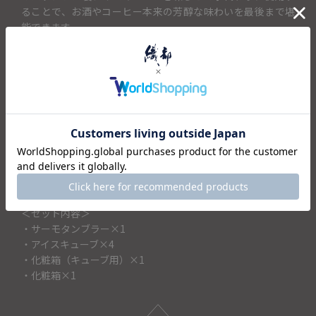
ることで、お酒やコーヒー本来の芳醇な味わいを最後まで堪
能できます。
タンブラー本体は真空二重構造を採用しており、優れた保
冷・保温力を発揮。結露を防ぎ、温かい飲み物を入れても外
側が熱くなりません。
遊び心のあるトランプ柄のキューブと、スタイリッシュなブ
ラックの箱に収められた高級感漂うビジュアルは、結婚祝い
や誕生日、父の日などのギフトに最適です。日常の何気ない
一杯を贅沢な時間へと格上げします。飲み物を選ばず、性別
や年齢を問わず喜ばれるため、大切な方への贈り物としてお
すすめです。
＜セット内容＞
・サーモタンブラー×1
・アイスキューブ×4
・化粧箱（キューブ用）×1
・化粧箱×1