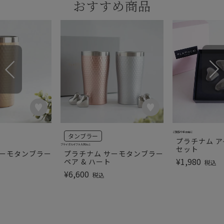
おすすめ商品
ご挨拶や手土産に
タンブラー
プラチナム ア
ブライダルギフト人気No.1
セット
サーモタンブラー
プラチナム サーモタンブラー
¥
1,980
ペア & ハート
税込
¥
6,600
税込