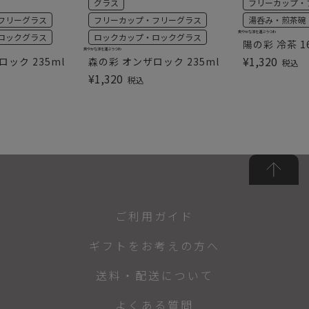
グラス
フリーカップ・
フリーグラス
フリーカップ・フリーグラス
湯呑み・煎茶碗
爽やかな涼を運ぶうつわ
ロックグラス
ロックカップ・ロックグラス
陽の彩 冷茶 1
爽やかな涼を運ぶうつわ
¥
1,320
ック 235ml
森の彩 オンザロック 235ml
税込
¥
1,320
税込
ご利用ガイド
ギフトをお考えの方へ
送料・配送について
よくある質問