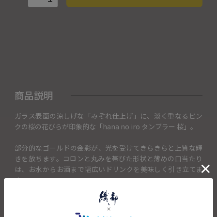
商品説明
ガラス表面の涼しげな「みぞれ仕上げ」に、淡く重なるピン
クの桜の花びらが印象的な「hana no iro タンブラー 桜」。
部分的なゴールドの金彩が、光を受けてきらきらと上質な輝
きを放ちます。コロンと丸みを帯びた形状と薄めの口当たり
は、お水からお酒まで幅広いドリンクを美味しく引き立てま
す。
桜の柄には「出会いと門出を祝う想い」が込められており、
華やかな専用ギフトボックスも付属します。入学や就職、退