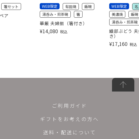
WEB限定
WEB限定
箸セット
有田焼
飯碗
名
湯呑み・煎茶碗
箸
美濃焼
飯碗
彩ペア
湯呑み・煎茶碗
華厳 夫婦揃（箸付き）
¥
14,080
織部ぶどう 夫
税込
き）
¥
17,160
税込
ご利用ガイド
ギフトをお考えの方へ
送料・配送について