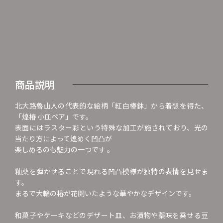
商品説明
北大路魯山人の代表的な絵柄「紅白椿鉢」から着想を得た、
「煌椿 小皿ペア」です。
表面にはラスター彩という特殊な加工が施されており、光の
当たり方によって煌めく凹凸が
楽しめるのも魅力の一つです 。
釉薬を弾かせることで現れる凹凸模様が独特の表情を見せま
す。
まるで大輪の椿が花開いたような華やかなデザインです。
和菓子やケーキなどのデザート皿、お漬物や薬味を乗せる豆