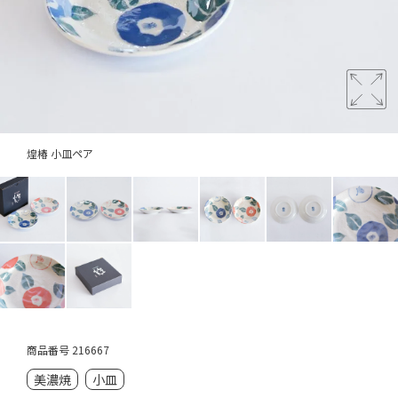
煌椿 小皿ペア
商品番号
216667
美濃焼
小皿