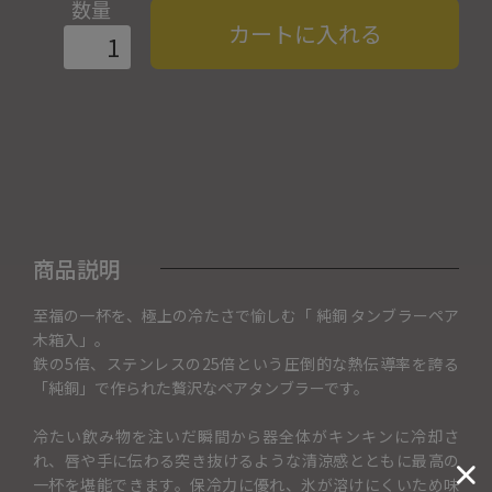
数量
カートに入れる
商品説明
至福の一杯を、極上の冷たさで愉しむ「 純銅 タンブラーペア
木箱入」。
鉄の5倍、ステンレスの25倍という圧倒的な熱伝導率を誇る
「純銅」で作られた贅沢なペアタンブラーです。
冷たい飲み物を注いだ瞬間から器全体がキンキンに冷却さ
れ、唇や手に伝わる突き抜けるような清涼感とともに最高の
一杯を堪能できます。保冷力に優れ、氷が溶けにくいため味