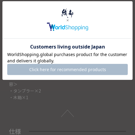
が薄まりません。
シックな「マットブラック」と美しい「ゴールド」のタンブ
ラーは、モダンで洗練された食卓を演出。なめらかな曲線が
手になじみ、お酒の香りと喉ごしを引き立てます。さらに、
織部オリジナルの格調高い木箱に収めてお届けします。結婚
祝いや記念日など、大切な方へ日常の時間を贅沢に変える体
験を贈る、ギフトに最適な逸品です。
※ご注意：本製品は冷たい飲み物専用です。熱伝導率が非常
に高いため、熱い飲み物を入れると本体が熱くなり、火傷の
原因となりますので絶対に入れないでください。 ＜セット内
容＞
・タンブラー×2
・木箱×1
仕様