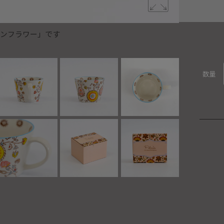
 サンフラワー」です
Petala
数量