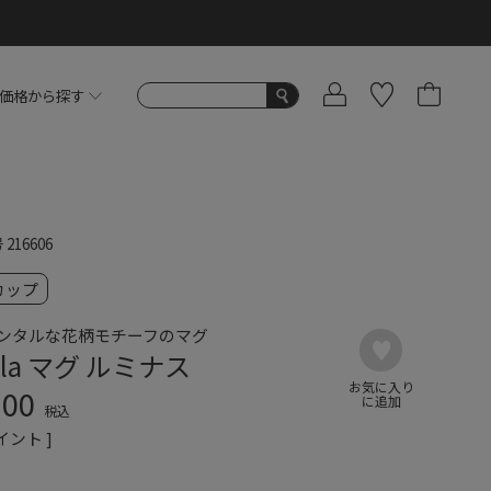
価格から探す
号
216606
カップ
ンタルな花柄モチーフのマグ
ala マグ ルミナス
100
税込
イント ]