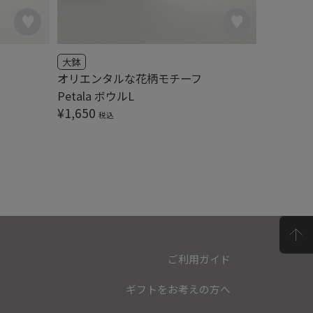
大鉢
マグカッ
オリエンタルな花柄モチーフ
Petal
Petala ボウルL
¥
1,100
¥
1,650
税込
ご利用ガイド
ギフトをお考えの方へ