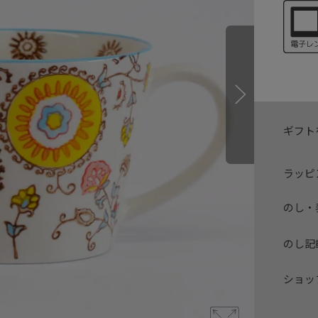
ギフト
ラッピ
のし・
のし記
ショッ