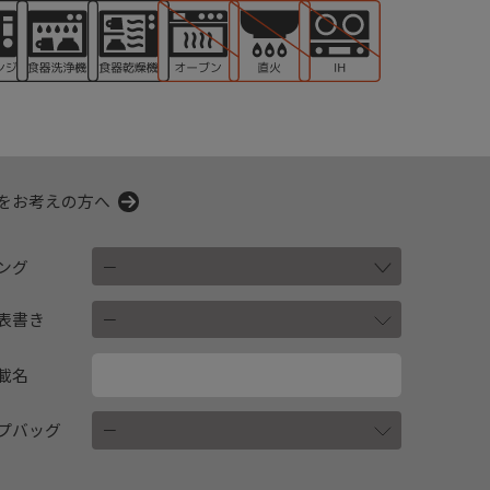
をお考えの方へ
ング
表書き
載名
プバッグ