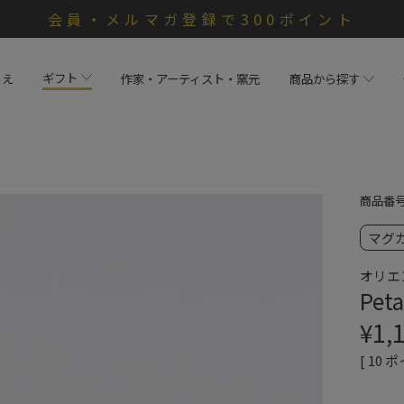
会員・メルマガ登録で300ポイント
ギフト
らえ
作家・アーティスト・窯元
商品から探す
商品番
マグ
オリエ
Pet
¥
1,
[
10
ポ