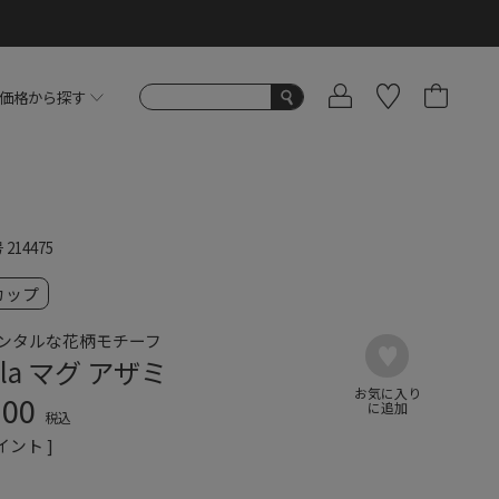
価格から探す
号
214475
カップ
ンタルな花柄モチーフ
ala マグ アザミ
100
税込
イント ]