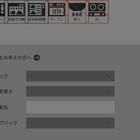
をお考えの方へ
ング
表書き
載名
プバッグ