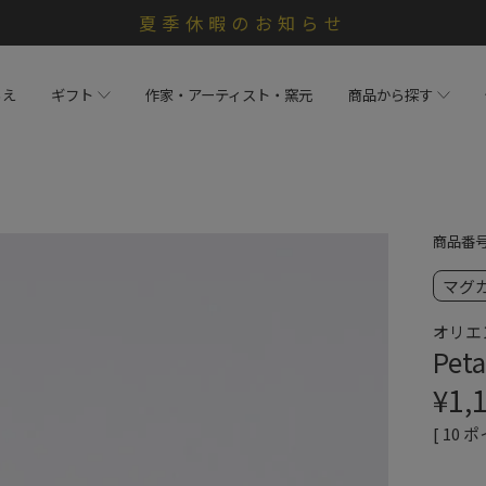
夏季休暇のお知らせ
らえ
ギフト
作家・アーティスト・窯元
商品から探す
商品番
マグ
オリエ
Pet
¥
1,
[
10
ポ