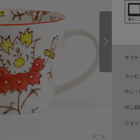
ギフト
ラッピ
のし・
のし記
ショッ