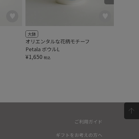
大鉢
マグカッ
オリエンタルな花柄モチーフ
Petal
Petala ボウルL
¥
1,100
¥
1,650
税込
ご利用ガイド
ギフトをお考えの方へ