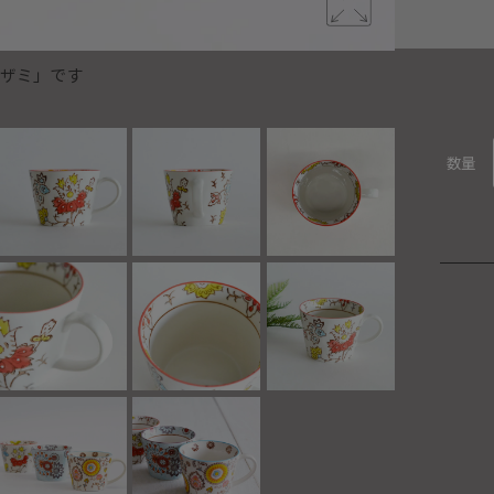
アザミ」です
Petala
数量