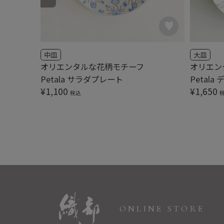
中皿
大皿
オリエンタルな花柄モチーフ
オリエン
Petala サラダプレート
Petal
¥
1,100
¥
1,650
税込
ONLINE STORE