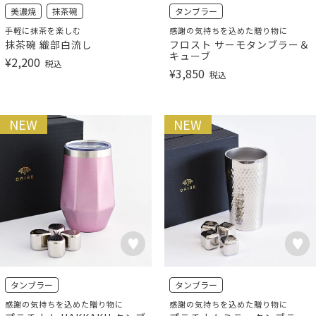
美濃焼
抹茶碗
タンブラー
手軽に抹茶を楽しむ
感謝の気持ちを込めた贈り物に
抹茶碗 織部白流し
フロスト サーモタンブラー＆
キューブ
¥
2,200
税込
¥
3,850
税込
NEW
NEW
タンブラー
タンブラー
感謝の気持ちを込めた贈り物に
感謝の気持ちを込めた贈り物に