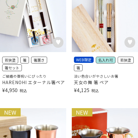
WEB限定
若狭塗
箸
箸置き
名入れ可
若狭塗
箸セット
箸
ご結婚の御祝いにぴったり
淡い色合いがやさしいお箸
HARENOHI エターナル箸ペア
天女の舞 箸 ペア
¥
4,950
¥
4,125
税込
税込
NEW
NEW