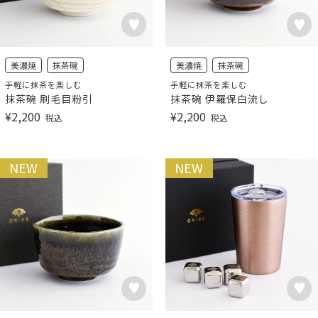
美濃焼
抹茶碗
美濃焼
抹茶碗
手軽に抹茶を楽しむ
手軽に抹茶を楽しむ
抹茶碗 刷毛目粉引
抹茶碗 伊羅保白流し
¥
2,200
¥
2,200
税込
税込
NEW
NEW