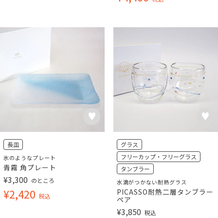
長皿
グラス
フリーカップ・フリーグラス
氷のようなプレート
青霧 角プレート
タンブラー
¥
3,300
のところ
水滴がつかない耐熱グラス
¥
2,420
PICASSO耐熱二層タンブラー
税込
ペア
¥
3,850
税込