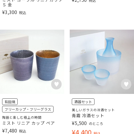
税込
Ｓ 金
¥
3,300
税込
有田焼
酒器セット
フリーカップ・フリーグラス
美しいガラスの冷酒セット
青霧 冷酒セット
陶器と楽しむ極上の時間
¥
5,500
ミスト リニア カップ ペア
のところ
¥
7,480
¥
4,400
税込
税込