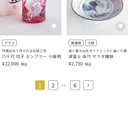
グラス
美濃焼
大鉢
丹精込めて作られる伝統工芸
波と富士山をダイナミックに描いた器
八千代 切子 タンブラー 小槌柄
波富士 染付 サラダ麺鉢
¥
22,000
¥
2,750
税込
税込
1
2
…
6