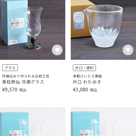
グラス
片口・徳利
丹精込めて作られる伝統工芸
津軽びいどろ酒器
青粒鉄仙 冷酒グラス
片口 わたゆき
¥
9,570
¥
3,080
税込
税込