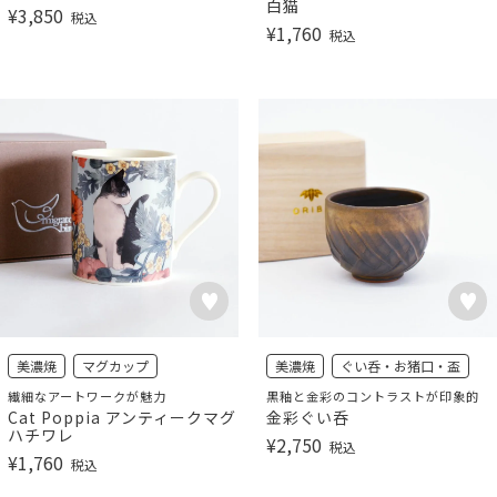
白猫
¥
3,850
税込
¥
1,760
税込
美濃焼
マグカップ
美濃焼
ぐい呑・お猪口・盃
繊細なアートワークが魅力
黒釉と金彩のコントラストが印象的
Cat Poppia アンティークマグ
金彩ぐい呑
ハチワレ
¥
2,750
税込
¥
1,760
税込