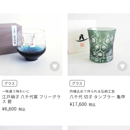
グラス
グラス
一味違う味わいに
丹精込めて作られる伝統工芸
江戸硝子 八千代窯 フリーグラ
八千代 切子 タンブラー 亀甲
ス 碧
¥
17,600
税込
¥
6,600
税込