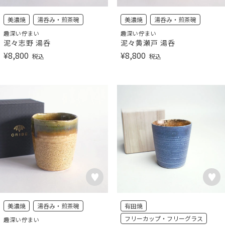
美濃焼
湯呑み・煎茶碗
美濃焼
湯呑み・煎茶碗
趣深い佇まい
趣深い佇まい
泥々志野 湯呑
泥々黄瀬戸 湯呑
¥
8,800
¥
8,800
税込
税込
美濃焼
湯呑み・煎茶碗
有田焼
フリーカップ・フリーグラス
趣深い佇まい