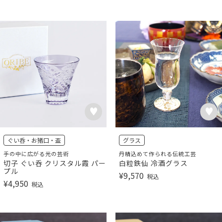
ぐい呑・お猪口・盃
グラス
手の中に広がる光の芸術
丹精込めて作られる伝統工芸
切子 ぐい呑 クリスタル霞 パー
白粒鉄仙 冷酒グラス
プル
¥
9,570
税込
¥
4,950
税込