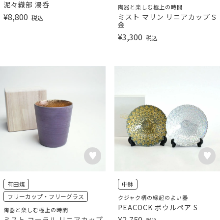
泥々織部 湯呑
陶器と楽しむ極上の時間
¥
8,800
ミスト マリン リニアカップＳ
税込
金
¥
3,300
税込
有田焼
中鉢
フリーカップ・フリーグラス
クジャク柄の縁起のよい器
PEACOCK ボウルペア S
陶器と楽しむ極上の時間
¥
2,750
ミスト コーラル リニアカップ