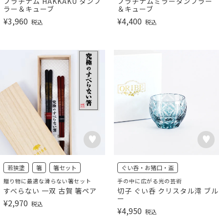
プラチナム HAKKAKU タンブ
プラチナムミラータンブラー
ラー＆キューブ
＆キューブ
¥
3,960
¥
4,400
税込
税込
若狭塗
箸
箸セット
ぐい呑・お猪口・盃
贈り物に最適な滑らない箸セット
手の中に広がる光の芸術
すべらない 一双 古賀 箸ペア
切子 ぐい呑 クリスタル澪 ブル
ー
¥
2,970
税込
¥
4,950
税込