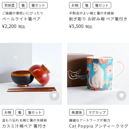
若狭塗
箸
箸セット
お椀
箸
箸セット
ご結婚の御祝いにぴったり
手馴染のよい碗と箸の夫婦揃
ペールライト箸ペア
削ぎ彫り お好み椀 ペア箸付き
¥
2,200
¥
5,500
税込
税込
お椀
箸
箸セット
美濃焼
マグカップ
温もり伝わる碗と箸の夫婦揃
繊細なアートワークが魅力
カスミ汁椀ペア 箸付き
Cat Poppia アンティークマグ