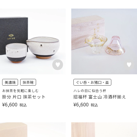
美濃焼
抹茶碗
ぐい呑・お猪口・盃
お抹茶を気軽に楽しむ
ハレの日に似合う杯
掛分 片口 抹茶セット
招福杯 富士山 冷酒杯揃え
¥
6,600
¥
6,600
税込
税込