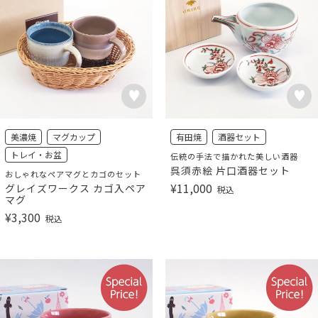
美濃焼
マグカップ
有田焼
酒器セット
トレイ・お盆
伝統の手法で描かれた美しい酒器
呉須赤絵 片口酒器セット
おしゃれなペアマグとカゴのセット
¥
11,000
グレイズワークス カゴ入ペア
税込
マグ
¥
3,300
税込