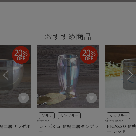
おすすめ商品
グラス
タンブラー
タンブラー
虹色に輝くグラス
水滴がつかない耐熱グラス
耐熱二層サラダボ
レ・ビジュ 耐熱二層タンブラ
PICASSO 
ー
ー レッド