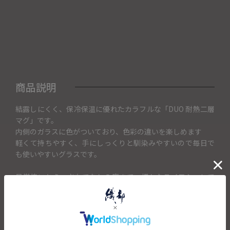
商品説明
結露しにくく、保冷保温に優れたカラフルな「DUO 耐熱二層
マグ」です。
内側のガラスに色がついており、色彩の違いを楽しめます
軽くて持ちやすく、手にしっくりと馴染みやすいので毎日で
も使いやすいグラスです。
日常使いから、おもてなしの席まで。様々なライフシーンで
使用していただけます。
箱付きなので、プチギフトなどの贈り物に最適です。