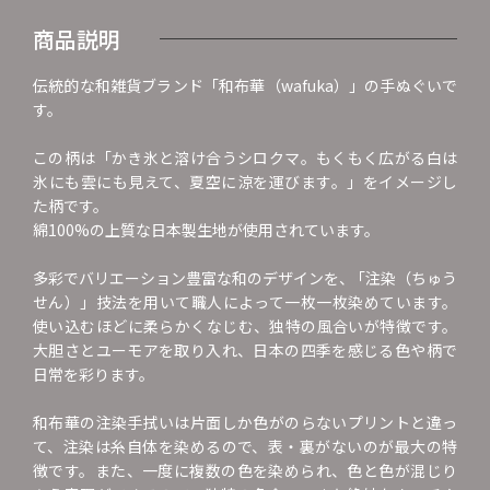
商品説明
伝統的な和雑貨ブランド「和布華（wafuka）」の手ぬぐいで
す。
この柄は「かき氷と溶け合うシロクマ。もくもく広がる白は
氷にも雲にも見えて、夏空に涼を運びます。」をイメージし
た柄です。
綿100%の上質な日本製生地が使用されています。
多彩でバリエーション豊富な和のデザインを、 ｢注染（ちゅう
せん）」技法を用いて職人によって一枚一枚染めています。
使い込むほどに柔らかくなじむ、独特の風合いが特徴です。
大胆さとユーモアを取り入れ、日本の四季を感じる色や柄で
日常を彩ります。
和布華の注染手拭いは片面しか色がのらないプリントと違っ
て、注染は糸自体を染めるので、表・裏がないのが最大の特
徴です。また、一度に複数の色を染められ、色と色が混じり