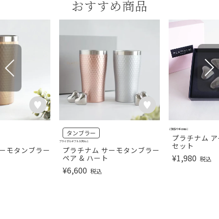
おすすめ商品
ご挨拶や手土産に
タンブラー
プラチナム ア
ブライダルギフト人気No.1
セット
サーモタンブラー
プラチナム サーモタンブラー
¥
1,980
ペア & ハート
税込
¥
6,600
税込