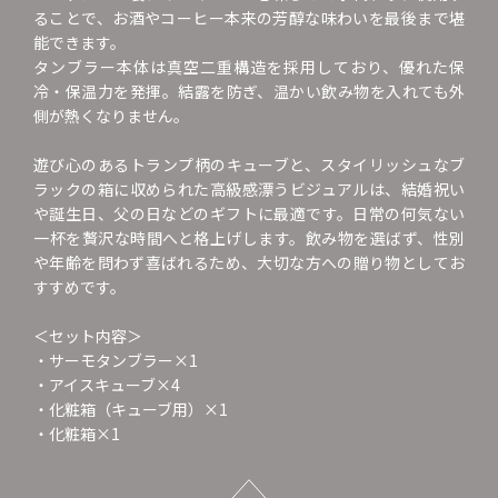
ることで、お酒やコーヒー本来の芳醇な味わいを最後まで堪
能できます。
タンブラー本体は真空二重構造を採用しており、優れた保
冷・保温力を発揮。結露を防ぎ、温かい飲み物を入れても外
側が熱くなりません。
遊び心のあるトランプ柄のキューブと、スタイリッシュなブ
ラックの箱に収められた高級感漂うビジュアルは、結婚祝い
や誕生日、父の日などのギフトに最適です。日常の何気ない
一杯を贅沢な時間へと格上げします。飲み物を選ばず、性別
や年齢を問わず喜ばれるため、大切な方への贈り物としてお
すすめです。
＜セット内容＞
・サーモタンブラー×1
・アイスキューブ×4
・化粧箱（キューブ用）×1
・化粧箱×1