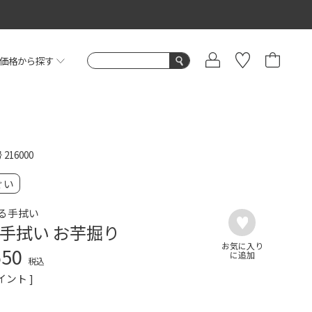
価格から探す
号
216000
ぐい
る手拭い
手拭い お芋掘り
650
税込
イント ]