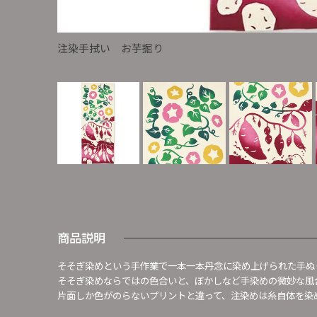
注染手拭い お芋掘り
商品説明
そそぎ染めという手作業で一本一本丹念に染め上げられた手ぬ
そそぎ染めならではの色合いと、ぼかしなど手染めの微妙な風
片面しか色がのらないプリントと違って、注染めは糸自体を染