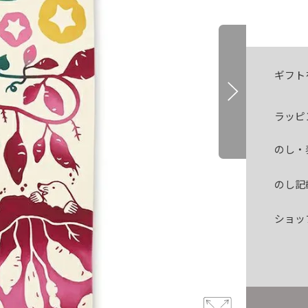
ギフト
ラッピ
のし・
のし記
ショッ