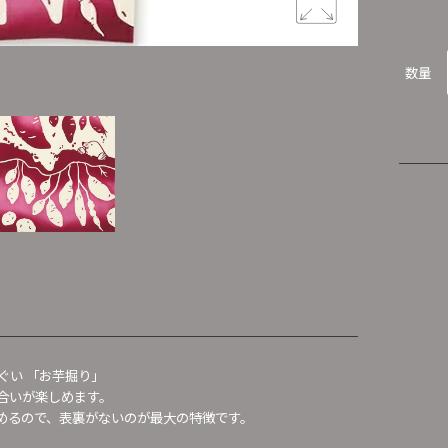
抜けた、抜
数量
ぐい 「お芋掘り」
合いが楽しめます。
めるので、表裏がないのが最大の特徴です。