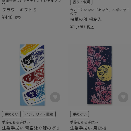
季節を楽しむアーティフィシャルフラ
香り・蝋燭
ワー
フラワーギフトＳ
今ここにいない「あなた」へ想いをこ
めて
¥
440
税込
桜華の雅 桐箱入
¥
1,760
税込
手ぬぐい
インテリア・置物
手ぬぐい
季節を彩る手拭い
季節を彩る手拭い
注染手拭い 青空泳ぐ鯉のぼり
注染手拭い 月夜桜