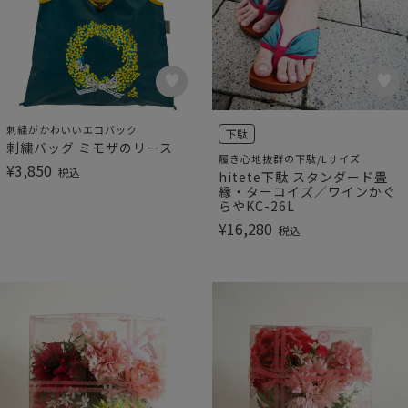
刺繍がかわいいエコバック
下駄
刺繍バッグ ミモザのリース
履き心地抜群の下駄/Lサイズ
¥
3,850
税込
hitete下駄 スタンダード畳
縁・ターコイズ／ワインかぐ
らやKC-26L
¥
16,280
税込