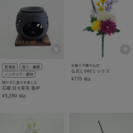
水替え不要の仏花
常滑焼
香り・蝋燭
仏花L 046ミックス
インテリア・置物
¥
770
税込
穏やかに香りを楽しむ
石龍 日々草茶 香炉
¥
5,390
税込