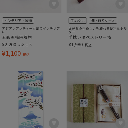
インテリア・置物
手ぬぐい
棚・飾りケース
アジアンアンティーク風のインテリア
お好みの手ぬぐいを飾れる便利なホル
に
ダー
五彩兎楕円蓋物
手拭いタペストリー棒
¥
2,200
¥
1,980
のところ
税込
¥
1,100
税込