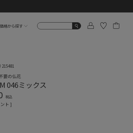
価格から探す
号
215481
不要の仏花
M 046ミックス
0
税込
ント ]