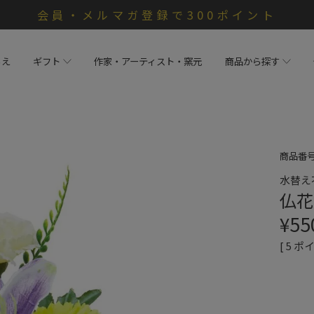
会員・メルマガ登録で300ポイント
らえ
ギフト
作家・アーティスト・窯元
商品から探す
商品番
水替え
仏花
¥
55
[
5
ポイ