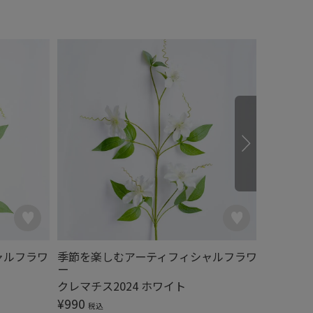
ャルフラワ
季節を楽しむアーティフィシャルフラワ
季節を楽
ー
ー
クレマチス2024 ホワイト
アジサイ
¥
990
¥
1,320
税込