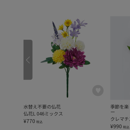
ャルフラワ
水替え不要の仏花
季節を楽
ー
仏花L 046ミックス
クレマチス
¥
770
税込
¥
990
税込