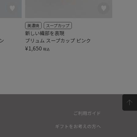
美濃焼
スープカップ
美濃焼
新しい織部を表現
新しい織
ン
ブリュム スープカップ ピンク
ブリュム
¥
1,650
¥
2,200
税込
ご利用ガイド
ギフトをお考えの方へ