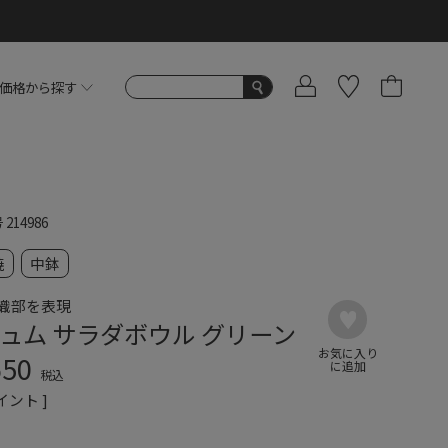
価格から探す
号
214986
焼
中鉢
織部を表現
ュム サラダボウル グリーン
650
税込
イント ]