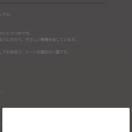
ーンです。
。
わいいうつわです。
ようにかかり、やさしい表情を出しています。
しても似合う、シーンを選ばない器です。
。