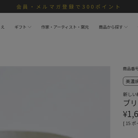
会員・メルマガ登録で300ポイント
らえ
ギフト
作家・アーティスト・窯元
商品から探す
商品番
美濃
新しい
ブリ
¥
1,
[
15
ポ