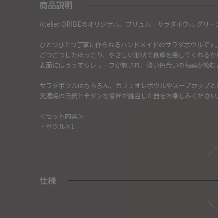
商品説明
Atelier ORIBEのオリジナル、ブリュム サラダボウル グリ
ひとつひとつ丁寧に作られるハンドメイドのサラダボウルです
ごつごつしたほっこり、やさしい形状で食卓を癒してくれるか
表面にはうっすらレリーフが施され、淡い色合いの釉薬が絡む
サラダボウルはもちろん、カフェオレボウルやスープカップと
美濃焼の伝統とモダンな意匠が融合した器をお楽しみください
＜セット内容＞
・ボウル×1
仕様