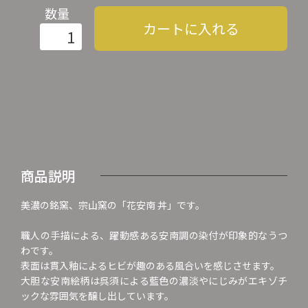
数量
カートに入れる
商品説明
美濃の銘窯、宗山窯の「花安南 丼」です。
職人の手描による、躍動感ある安南調の染付が印象的なうつ
わです。
表面は貫入釉によるヒビが趣のある風合いを感じさせます。
大胆な安南絵柄は呉須による藍色の濃淡やにじみがエキゾチ
ックな雰囲気を醸し出しています。