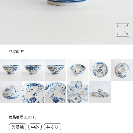
花安南 丼
商品番号
214913
美濃焼
中鉢
丼ぶり