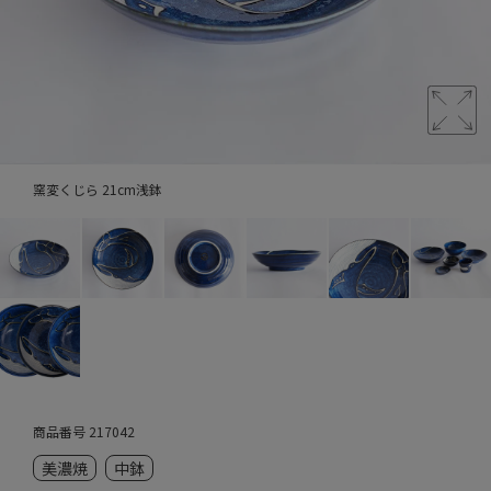
窯変くじら 21cm浅鉢
商品番号
217042
美濃焼
中鉢