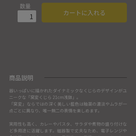
数量
カートに入れる
商品説明
器いっぱいに描かれたダイナミックなくじらのデザインがユ
ニークな「窯変くじら 21cm浅鉢」。
「窯変」ならではの深く美しい藍色は釉薬の濃淡やムラが一
点ごとに異なり、唯一無二の表情を楽しめます。
実用性も高く、カレーやパスタ、サラダや煮物の盛り付けな
ど多用途に活躍します。磁器製で丈夫なため、電子レンジや