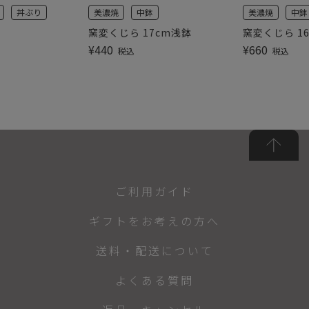
丼ぶり
美濃焼
中鉢
美濃焼
中鉢
窯変くじら 17cm浅鉢
窯変くじら 1
¥
440
¥
660
税込
税込
ご利用ガイド
ギフトをお考えの方へ
送料・配送について
よくある質問