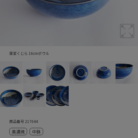
窯変くじら 16cmボウル
商品番号
217044
美濃焼
中鉢