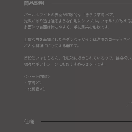
商品説明
パールホワイトの表面が印象的な「きらり茶碗 ペア」
光沢があり透き通るような白地にシンプルなフォルムが映える
多面体の表面は持ちやすく、手に馴染む形状です。
上質な白を基調としたモダンなデザインは洋風のコーディネイ
どんな料理ににも使える器です。
普段使いはもちろん、化粧箱に収められているので、結婚祝い
様々なギフトシーンにもおすすめのセットです。
＜セット内容＞
・茶碗×2
・化粧箱×1
仕様