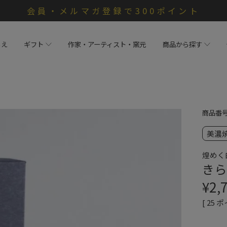
会員・メルマガ登録で300ポイント
らえ
ギフト
作家・アーティスト・窯元
商品から探す
商品番
美濃
煌めく
きら
¥
2,
[
25
ポ