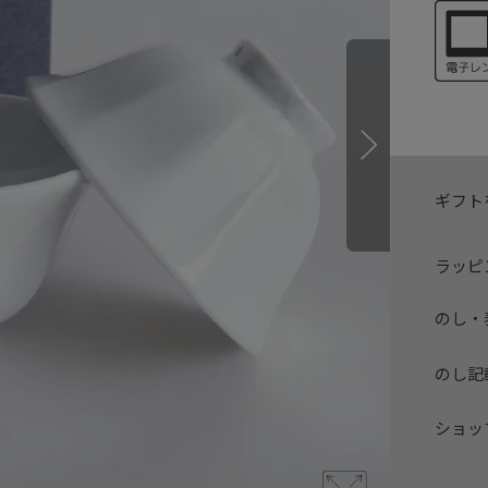
ギフト
ラッピ
のし・
のし記
ショッ