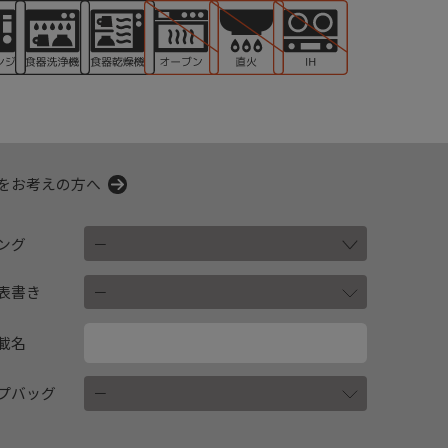
をお考えの方へ
ング
表書き
載名
プバッグ