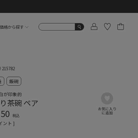
価格から探す
号
215782
焼
飯碗
白が印象的
り茶碗 ペア
750
税込
イント ]