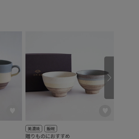
美濃焼
飯碗
美濃焼
贈りものにおすすめ
丸いフォ