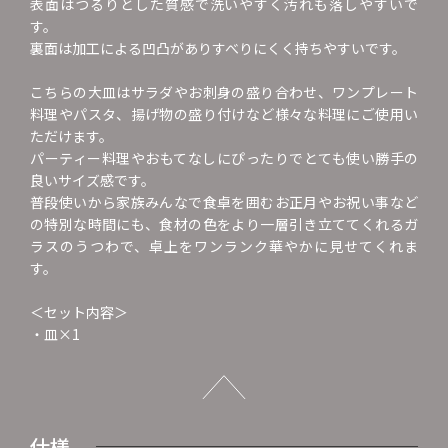
表面はつるりとした質感で洗いやすく汚れも落しやすいで
す。
裏面は加工による凹凸がありすべりにくく持ちやすいです。
こちらの大皿はサラダやお刺身の盛り合わせ、ワンプレート
料理やパスタ、揚げ物の盛り付けなど様々な料理にご使用い
ただけます。
パーティー料理やおもてなしにぴったりでとても使い勝手の
良いサイズ感です。
普段使いから家族みんなで食卓を囲むお正月やお祝い事など
の特別な時間にも、食材の色をより一層引き立ててくれるガ
ラスのうつわで、卓上をワンランク華やかに見せてくれま
す。
＜セット内容＞
・皿×1
仕様