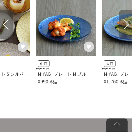
中皿
大皿
食卓を華やかに演出
食卓を華やかに演出
ート S シルバー
MIYABI プレート M ブルー
MIYABI プレ
¥
990
¥
1,760
税込
税込