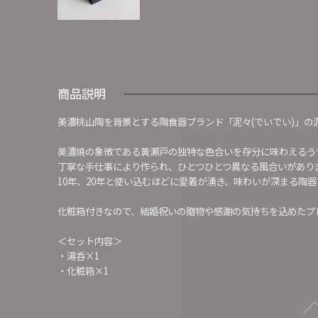
商品説明
美濃桃山陶を背景とする陶食器ブランド「泥々(でいでい)」の
美濃焼の象徴である黄瀬戸の独特な色合いを存分に味わえるう
丁寧な手仕事により作られ、ひとつひとつ異なる風合いがあり
10年、20年と使い込むほどに愛着が湧き、味わいが深まる陶器
化粧箱付きなので、結婚祝いの贈物や感謝の気持ちを込めたプ
＜セット内容＞
・湯呑×1
・化粧箱×1