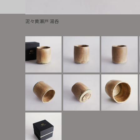
泥々黄瀬戸 湯呑