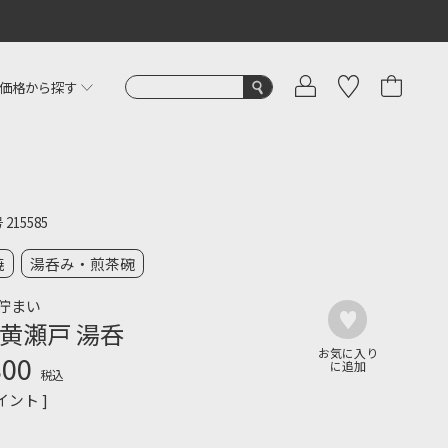
価格から探す
号
215585
焼
湯呑み・煎茶碗
佇まい
黄瀬戸 湯呑
800
税込
イント ]