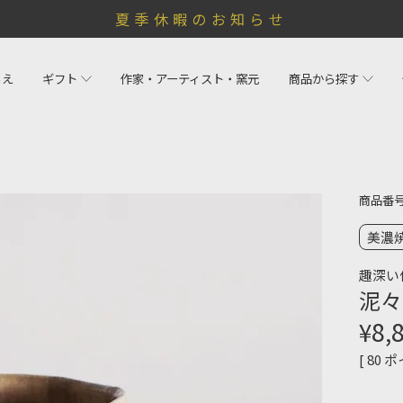
夏季休暇のお知らせ
らえ
ギフト
作家・アーティスト・窯元
商品から探す
商品番
美濃
趣深い
泥々
¥
8,
[
80
ポ