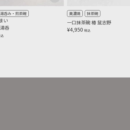
湯呑み・煎茶碗
美濃焼
抹茶碗
まい
一口抹茶碗 椿 鼠志野
 湯呑
¥
4,950
税込
税込