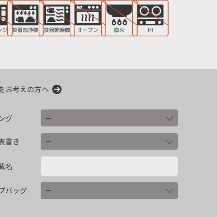
をお考えの方へ
ング
表書き
載名
プバッグ