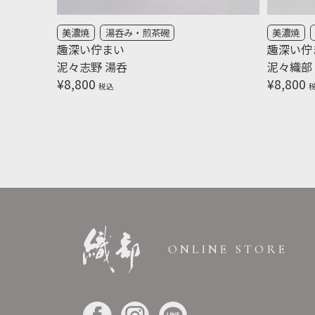
美濃焼
湯呑み・煎茶碗
美濃焼
趣深い佇まい
趣深い佇
泥々志野 湯呑
泥々織部
¥
8,800
¥
8,800
税込
ONLINE STORE