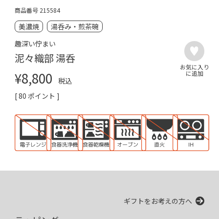
商品番号
215584
美濃焼
湯呑み・煎茶碗
趣深い佇まい
泥々織部 湯呑
¥
8,800
税込
[
80
ポイント ]
ギフトをお考えの方へ