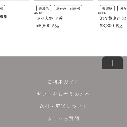
碗
美濃焼
湯呑み・煎茶碗
美濃焼
湯呑
趣深い佇まい
趣深い佇まい
黒織部
泥々志野 湯呑
泥々黄瀬戸 湯
¥
8,800
¥
8,800
税込
税込
ご利用ガイド
ギフトをお考えの方へ
送料・配送について
よくある質問