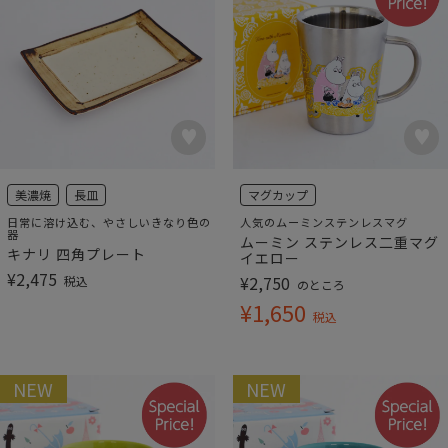
美濃焼
長皿
マグカップ
日常に溶け込む、やさしいきなり色の
人気のムーミンステンレスマグ
器
ムーミン ステンレス二重マグ
キナリ 四角プレート
イエロー
¥
2,475
¥
2,750
税込
のところ
¥
1,650
税込
NEW
NEW