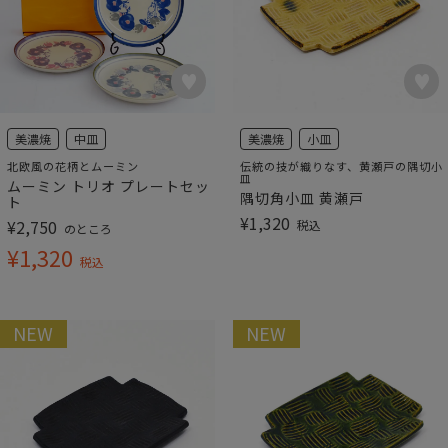
美濃焼
中皿
美濃焼
小皿
北欧風の花柄とムーミン
伝統の技が織りなす、黄瀬戸の隅切小
皿
ムーミン トリオ プレートセッ
隅切角小皿 黄瀬戸
ト
¥
1,320
¥
2,750
税込
のところ
¥
1,320
税込
NEW
NEW