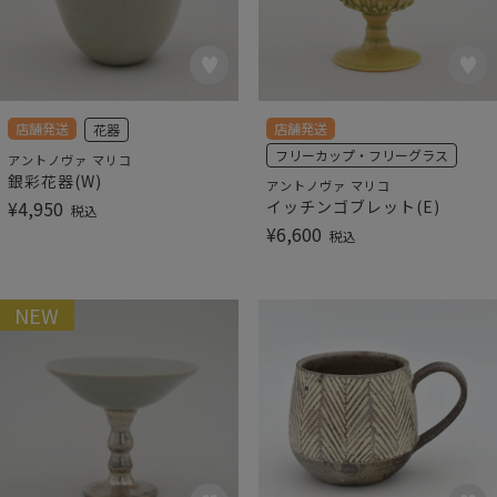
店舗発送
店舗発送
花器
フリーカップ・フリーグラス
アントノヴァ マリコ
銀彩花器(W)
アントノヴァ マリコ
¥
4,950
イッチンゴブレット(E)
税込
¥
6,600
税込
NEW