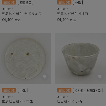
店舗発送
店舗発送
蕎麦猪口
中皿
池田大介
池田大介
三島ヒビ粉引 そばちょこ
三島ヒビ粉引 4寸皿
¥
4,400
¥
4,400
税込
税込
店舗発送
店舗発送
中皿
ぐい呑・お猪口・盃
池田大介
池田大介
三島ヒビ粉引 4寸皿
ヒビ粉引 ぐい呑