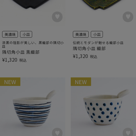
美濃焼
小皿
美濃焼
小皿
漆黒の陰影が美しい、黒織部の隅切小
伝統とモダンが魅せる織部小皿
皿
隅切角小皿 織部
隅切角小皿 黒織部
¥
1,320
税込
¥
1,320
税込
NEW
NEW