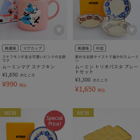
美濃焼
マグカップ
美濃焼
中皿
スナフキンが走る可愛いピンクの北欧
素朴な北欧テイストで描かれたムーミ
マグ
ン
ムーミンマグ スナフキン
ムーミン トリオパスタ プレー
トセット
¥
1,650
のところ
¥
3,300
のところ
¥
990
税込
¥
1,650
税込
NEW
NEW