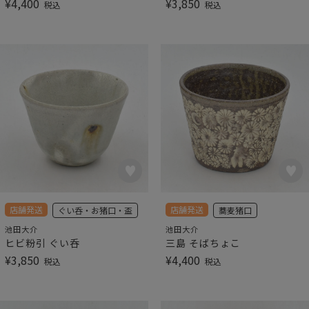
¥
4,400
¥
3,850
税込
税込
店舗発送
店舗発送
ぐい呑・お猪口・盃
蕎麦猪口
池田大介
池田大介
ヒビ粉引 ぐい呑
三島 そばちょこ
¥
3,850
¥
4,400
税込
税込