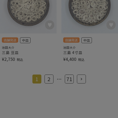
店舗発送
店舗発送
中皿
中皿
池田大介
池田大介
三島 豆皿
三島 4寸皿
¥
2,750
¥
4,400
税込
税込
1
2
…
71