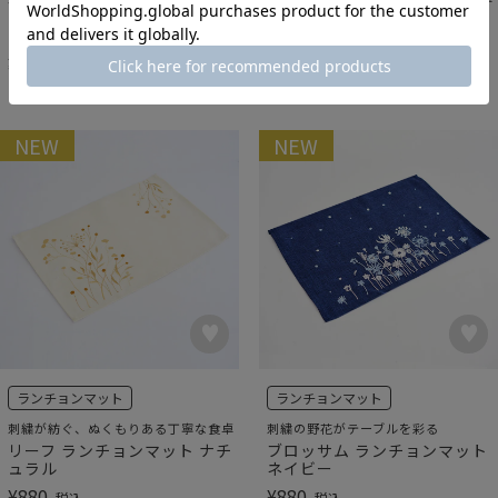
ワイルドフラワー ランチョン
リーフ ランチョンマット ネイ
マット
ビー
¥
880
¥
880
税込
税込
NEW
NEW
ランチョンマット
ランチョンマット
刺繍が紡ぐ、ぬくもりある丁寧な食卓
刺繍の野花がテーブルを彩る
リーフ ランチョンマット ナチ
ブロッサム ランチョンマット
ュラル
ネイビー
¥
880
¥
880
税込
税込