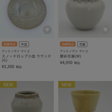
店舗発送
店舗発送
中皿
花器
アントノヴァ マリコ
アントノヴァ マリコ
スノードロップ小皿 ラウンド
銀彩花器(W)
(G)
¥
4,950
税込
¥
3,300
税込
NEW
NEW