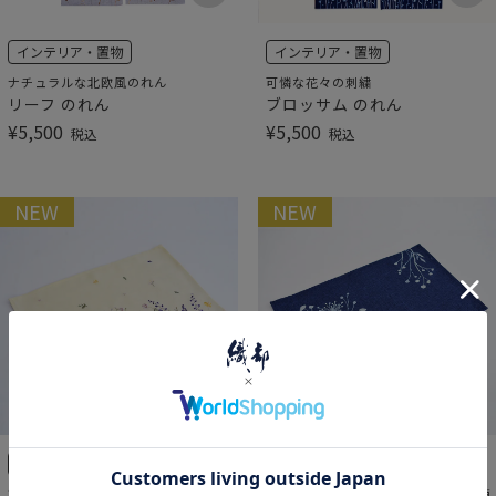
インテリア・置物
インテリア・置物
ナチュラルな北欧風のれん
可憐な花々の刺繍
リーフ のれん
ブロッサム のれん
¥
5,500
¥
5,500
税込
税込
NEW
NEW
ランチョンマット
ランチョンマット
刺繍が紡ぐ、ぬくもりある丁寧な食卓
刺繍が紡ぐ、ぬくもりある丁寧な食卓