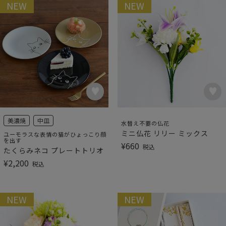
NEW
NEW
美濃焼
中皿
水替え不要の仏花
ミニ仏花 リリー ミックス
ユーモラスな表情の猫がひょっこり顔
を出す
¥
660
税込
たくらみネコ プレートトリオ
¥
2,200
税込
NEW
NEW