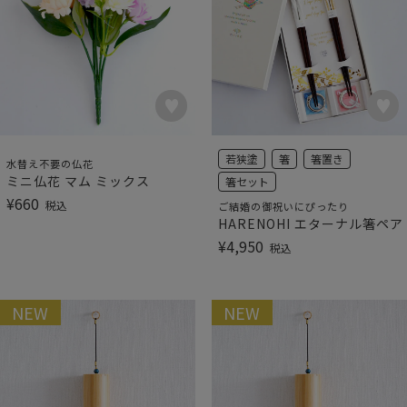
若狭塗
箸
箸置き
水替え不要の仏花
ミニ仏花 マム ミックス
箸セット
¥
660
税込
ご結婚の御祝いにぴったり
HARENOHI エターナル箸ペア
¥
4,950
税込
NEW
NEW