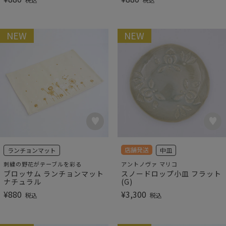
NEW
NEW
店舗発送
ランチョンマット
中皿
刺繍の野花がテーブルを彩る
アントノヴァ マリコ
ブロッサム ランチョンマット
スノードロップ小皿 フラット
ナチュラル
(G)
¥
880
¥
3,300
税込
税込