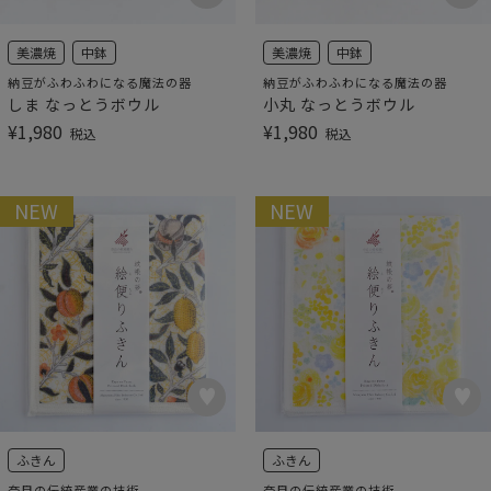
美濃焼
中鉢
美濃焼
中鉢
納豆がふわふわになる魔法の器
納豆がふわふわになる魔法の器
しま なっとうボウル
小丸 なっとうボウル
¥
1,980
¥
1,980
税込
税込
NEW
NEW
ふきん
ふきん
奈良の伝統産業の技術
奈良の伝統産業の技術