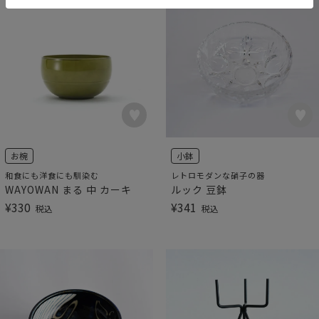
お椀
小鉢
和食にも洋食にも馴染む
レトロモダンな硝子の器
WAYOWAN まる 中 カーキ
ルック 豆鉢
¥
330
¥
341
税込
税込