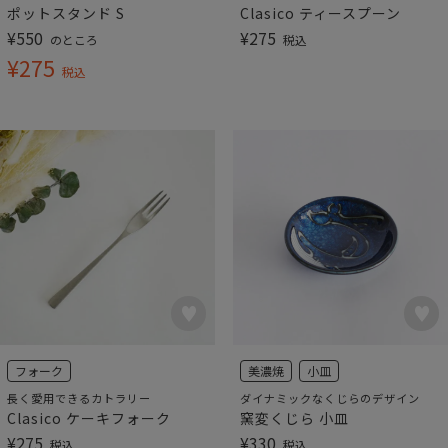
ポットスタンド S
Clasico ティースプーン
¥
550
¥
275
のところ
税込
¥
275
税込
フォーク
美濃焼
小皿
長く愛用できるカトラリー
ダイナミックなくじらのデザイン
Clasico ケーキフォーク
窯変くじら 小皿
¥
275
¥
330
税込
税込