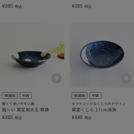
¥
385
¥
385
税込
税込
美濃焼
中鉢
美濃焼
中鉢
軽くて使いやすい器
ダイナミックなくじらのデザイン
軽～い 窯変紺水玉 取鉢
窯変くじら 17cm浅鉢
¥
385
¥
440
税込
税込