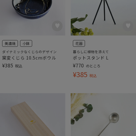
美濃焼
小鉢
花器
ダイナミックなくじらのデザイン
暮らしに植物を添えて
窯変くじら 10.5cmボウル
ポットスタンド L
¥
385
¥
770
税込
のところ
¥
385
税込