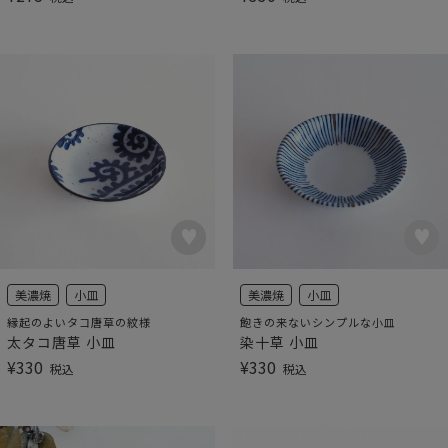
美濃焼
小皿
美濃焼
小皿
縁起のよいタコ唐草の紋様
飽きの来ないシンプルな小皿
太タコ唐草 小皿
染十草 小皿
¥
330
¥
330
税込
税込