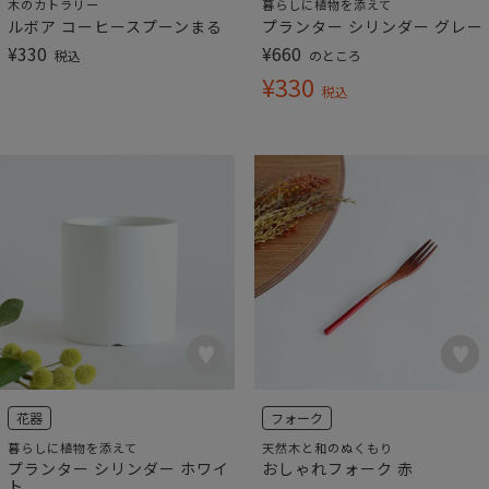
木のカトラリー
暮らしに植物を添えて
ルボア コーヒースプーンまる
プランター シリンダー グレー
¥
330
¥
660
税込
のところ
¥
330
税込
花器
フォーク
暮らしに植物を添えて
天然木と和のぬくもり
プランター シリンダー ホワイ
おしゃれフォーク 赤
ト