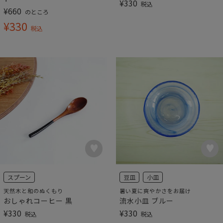
¥
330
税込
¥
660
のところ
¥
330
税込
スプーン
豆皿
小皿
天然木と和のぬくもり
暑い夏に爽やかさをお届け
おしゃれコーヒー 黒
流水小皿 ブルー
¥
330
¥
330
税込
税込