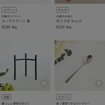
スプーン
れんげ
木製カトラリー
お鍋のお供に
スープスプーン 黒
花うさぎ れんげ
¥
220
¥
220
税込
税込
花器
スプーン
暮らしに植物を添えて
長く愛用できるカトラリー