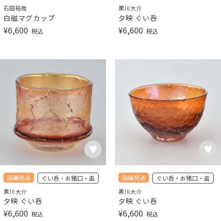
石田裕哉
黒川大介
白磁マグカップ
夕映 ぐい呑
¥
6,600
¥
6,600
税込
税込
店舗発送
店舗発送
ぐい呑・お猪口・盃
ぐい呑・お猪口・盃
黒川大介
黒川大介
夕映 ぐい呑
夕映 ぐい呑
¥
6,600
¥
6,600
税込
税込