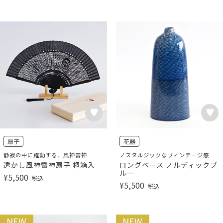
扇子
花器
静寂の中に躍動する、風神雷神
ノスタルジックなヴィンテージ感
透かし風神雷神扇子 桐箱入
ロングベース ノルディックブ
ルー
¥
5,500
税込
¥
5,500
税込
NEW
NEW