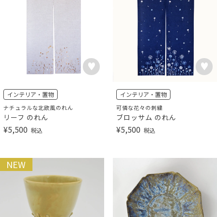
インテリア・置物
インテリア・置物
ナチュラルな北欧風のれん
可憐な花々の刺繍
リーフ のれん
ブロッサム のれん
¥
5,500
¥
5,500
税込
税込
NEW