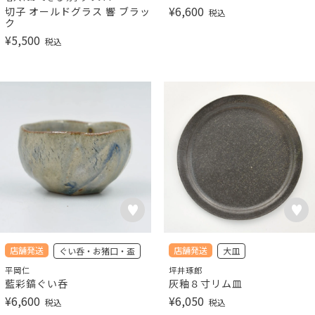
¥
6,600
切子 オールドグラス 響 ブラッ
税込
ク
¥
5,500
税込
店舗発送
店舗発送
ぐい呑・お猪口・盃
大皿
平岡仁
坪井琢郎
藍彩鎬ぐい呑
灰釉８寸リム皿
¥
6,600
¥
6,050
税込
税込