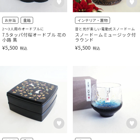
お弁当
重箱
インテリア・置物
2～3人用のオードブルに
音と光が楽しい電動式スノードーム
7.5タッパ付桜オードブル 花の
スノードームミュージック付
小路 黒
ラウンド
¥
5,500
¥
5,500
税込
税込