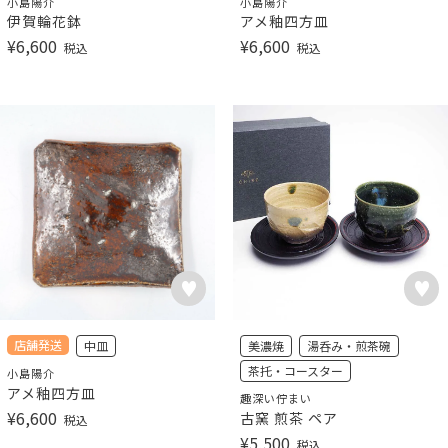
小島陽介
小島陽介
伊賀輪花鉢
アメ釉四方皿
¥
6,600
¥
6,600
税込
税込
店舗発送
中皿
美濃焼
湯呑み・煎茶碗
茶托・コースター
小島陽介
アメ釉四方皿
趣深い佇まい
¥
6,600
古窯 煎茶 ペア
税込
¥
5,500
税込