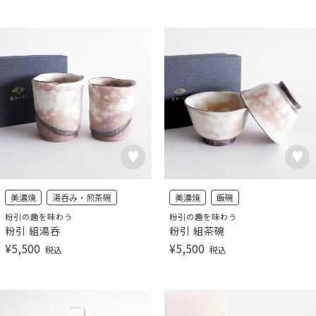
美濃焼
湯呑み・煎茶碗
美濃焼
飯碗
粉引の趣を味わう
粉引の趣を味わう
粉引 組湯呑
粉引 組茶碗
¥
5,500
¥
5,500
税込
税込