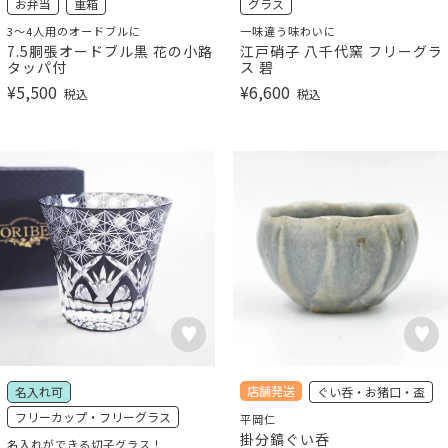
お弁当
重箱
グラス
3～4人用のオードブルに
一味違う味わいに
7.5胴張オードブル黒 花の小路
江戸硝子 八千代窯 フリーグラ
タッパ付
ス 碧
¥
5,500
¥
6,600
税込
税込
店舗発送
名入れ可
ぐい呑・お猪口・盃
フリーカップ・フリーグラス
平岡仁
掛分鎬ぐい呑
名入れができる切子グラス！