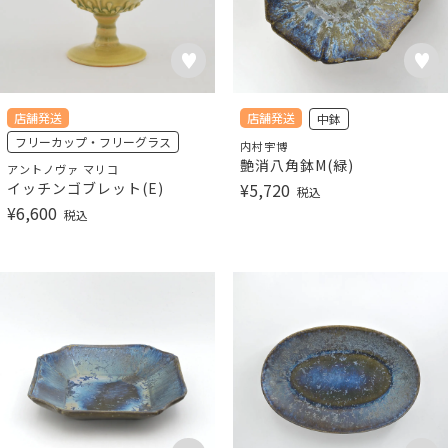
店舗発送
店舗発送
中鉢
フリーカップ・フリーグラス
内村宇博
艶消八角鉢M(緑)
アントノヴァ マリコ
イッチンゴブレット(E)
¥
5,720
税込
¥
6,600
税込