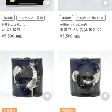
美濃焼
インテリア・置物
美濃焼
ぐい呑・お猪口・盃
初節句のお祝いに
美濃焼ならではの趣
かぶと陶額
黄瀬戸 ぐい呑(木箱入り）
¥
5,500
¥
5,500
税込
税込
店舗発送
店舗発送