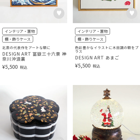
インテリア・置物
インテリア・置物
棚・飾りケース
棚・飾りケース
北斎の代表作をアートな額に
色彩豊かなイラストに木目調の額をプ
ラス
DESIGN ART 冨嶽三十六景 神
DESIGN ART あまご
奈川沖浪裏
¥
5,500
¥
5,500
税込
税込