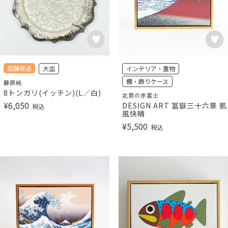
店舗発送
大皿
インテリア・置物
棚・飾りケース
藤原純
8トンガリ(イッチン)(L／白)
北斎の赤富士
¥
6,050
DESIGN ART 冨嶽三十六景 凱
税込
風快晴
¥
5,500
税込