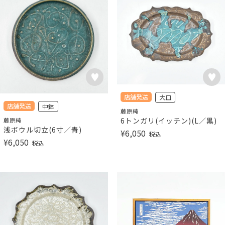
店舗発送
大皿
店舗発送
中鉢
藤原純
6トンガリ(イッチン)(L／黒)
藤原純
浅ボウル切立(6寸／青)
¥
6,050
税込
¥
6,050
税込