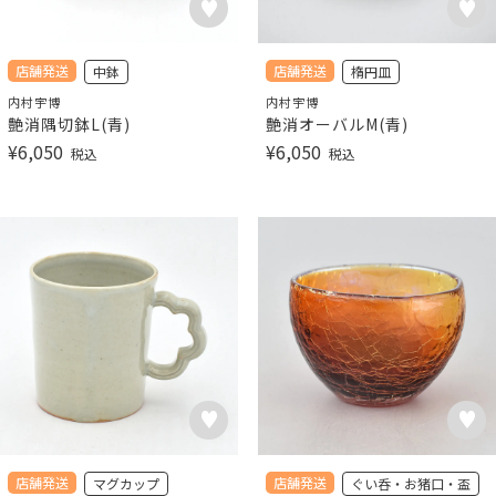
店舗発送
店舗発送
中鉢
楕円皿
内村宇博
内村宇博
艶消隅切鉢L(青)
艶消オーバルM(青)
¥
6,050
¥
6,050
税込
税込
店舗発送
店舗発送
マグカップ
ぐい呑・お猪口・盃