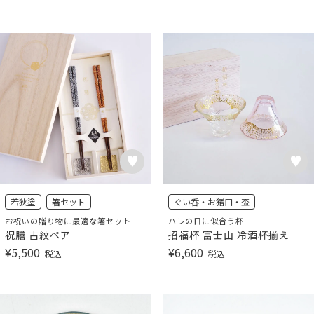
若狭塗
箸セット
ぐい呑・お猪口・盃
お祝いの贈り物に最適な箸セット
ハレの日に似合う杯
祝膳 古紋ペア
招福杯 富士山 冷酒杯揃え
¥
5,500
¥
6,600
税込
税込