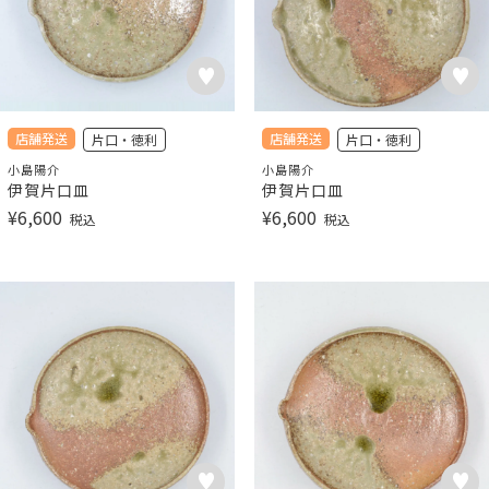
店舗発送
店舗発送
片口・徳利
片口・徳利
小島陽介
小島陽介
伊賀片口皿
伊賀片口皿
¥
6,600
¥
6,600
税込
税込