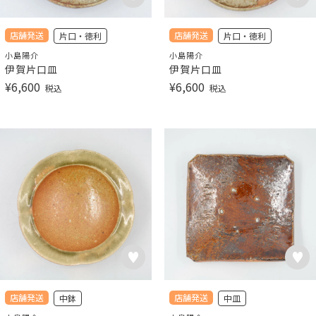
店舗発送
店舗発送
片口・徳利
片口・徳利
小島陽介
小島陽介
伊賀片口皿
伊賀片口皿
¥
6,600
¥
6,600
税込
税込
店舗発送
店舗発送
中鉢
中皿