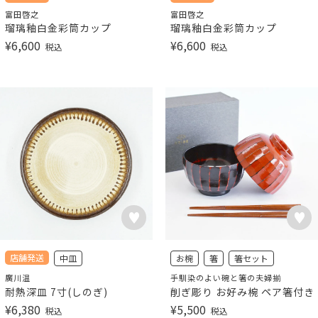
富田啓之
富田啓之
瑠璃釉白金彩筒カップ
瑠璃釉白金彩筒カップ
¥
6,600
¥
6,600
税込
税込
店舗発送
中皿
お椀
箸
箸セット
廣川温
手馴染のよい碗と箸の夫婦揃
耐熱深皿 7寸(しのぎ)
削ぎ彫り お好み椀 ペア箸付き
¥
6,380
¥
5,500
税込
税込