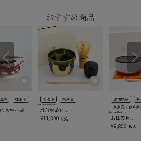
おすすめ商品
濃焼
抹茶碗
美濃焼
抹茶碗
波佐見焼
抹
桂山窯 和田和文先生監修
茶道具・お茶用
れ お抹茶碗
織部抹茶セット
小ぶりな抹茶碗のセット
¥
11,000
お抹茶セット 
税込
¥
8,800
税込