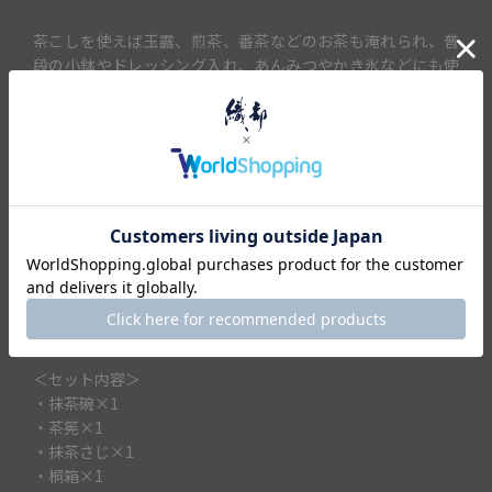
茶こしを使えば玉露、煎茶、番茶などのお茶も淹れられ、普
段の小鉢やドレッシング入れ、あんみつやかき氷などにも使
える多様な抹茶碗です。
茶筅・茶さじがついており、初めての方でもすぐにお使いい
ただけます。
茶筅100本立・・・・・初心者の方でもきめ細かいクリーミー
な泡が立てやすく使い茶筅です
抹茶さじ・・・・・・・・・抹茶をすくうための道具、茶杓
（ちゃしゃく）です。
母の日や敬老の日、お誕生日の贈り物に抹茶を始めてみたい
方へのプレゼントとしても喜ばれそうです。
＜セット内容＞
・抹茶碗×1
・茶筅×1
・抹茶さじ×1
・桐箱×1