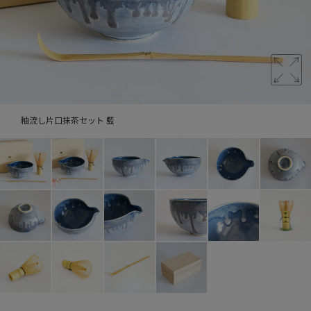
釉流し片口抹茶セット 藍