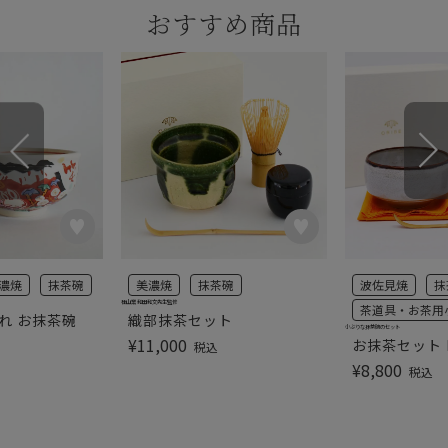
おすすめ商品
濃焼
抹茶碗
美濃焼
抹茶碗
波佐見焼
抹
桂山窯 和田和文先生監修
茶道具・お茶用
れ お抹茶碗
織部抹茶セット
小ぶりな抹茶碗のセット
¥
11,000
お抹茶セット 
税込
¥
8,800
税込