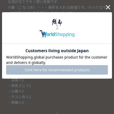
な泡が立てやすく使い茶筅です
小棗（こなつめ）・・・抹茶を入れる容器です。小ぶりなサ
イズで野点にも持ち運びしやすいサイズ
抹茶さじ・・・・・・・・・抹茶をすくうための道具、茶杓
（ちゃしゃく）です。
ウコン布・・・・・・・・・ウコンの根で染めた鮮やかな黄
色の綿布。使い終わった抹茶碗をつつむのに使います。
母の日や敬老の日、お誕生日の贈り物に
抹茶を始めてみたい方へのプレゼントとしても喜ばれそうで
す。
＜セット内容＞
・抹茶碗×1
・茶筅×1
・抹茶さじ×1
・小棗×1
・ウコン布×1
・桐箱×1