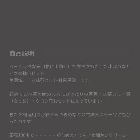
商品説明
ベーシックな天目釉に上釉がけで表情を持たせた小ぶりなサ
イズの抹茶セット
美濃焼、「お抹茶セット 虹彩黒碗」です。
初めてお抹茶を始める方にぴったりの茶筅・抹茶さじ・棗
（なつめ）・ウコン布もセットになっています。
またお料理用の小鉢やみつまめなどの甘味系スイーツにもぴ
ったりです
茶筅100本立・・・・・初心者の方でもきめ細かいクリーミー