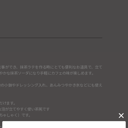
む事ができ、抹茶ラテを作る時にとても便利なお道具で、立て
やかな抹茶ソーダになり手軽にカフェの味が楽しめます。
段の小鉢やドレッシング入れ、あんみつやかき氷などにも使え
だけます。
な泡が立てやすく使い茶筅です
ちゃしゃく）です。
へのプレゼントとしても喜ばれそうです。