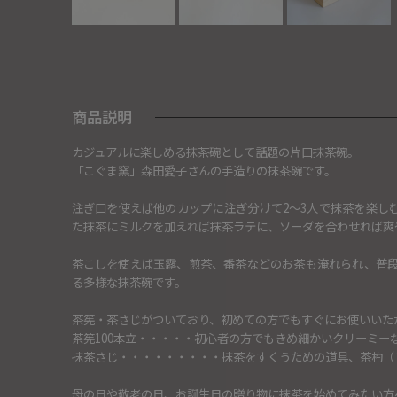
商品説明
カジュアルに楽しめる抹茶碗として話題の片口抹茶碗。
「こぐま窯」森田愛子さんの手造りの抹茶碗です。
注ぎ口を使えば他のカップに注ぎ分けて2～3人で抹茶を楽し
た抹茶にミルクを加えれば抹茶ラテに、ソーダを合わせれば爽
茶こしを使えば玉露、煎茶、番茶などのお茶も淹れられ、普
る多様な抹茶碗です。
茶筅・茶さじがついており、初めての方でもすぐにお使いいた
茶筅100本立・・・・・初心者の方でもきめ細かいクリーミー
抹茶さじ・・・・・・・・・抹茶をすくうための道具、茶杓（
母の日や敬老の日、お誕生日の贈り物に抹茶を始めてみたい方