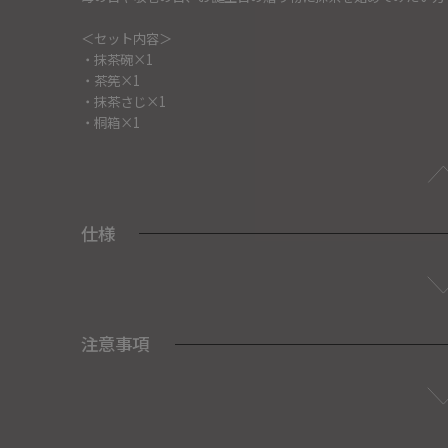
＜セット内容＞
・抹茶碗×1
・茶筅×1
・抹茶さじ×1
・桐箱×1
仕様
注意事項