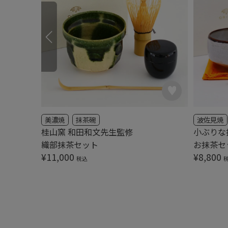
美濃焼
抹茶碗
波佐見焼
桂山窯 和田和文先生監修
小ぶりな
織部抹茶セット
お抹茶セッ
¥
11,000
¥
8,800
税込