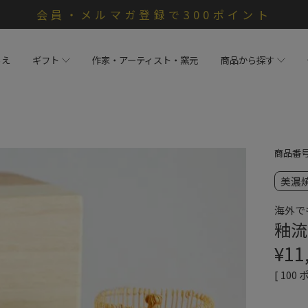
会員・メルマガ登録で300ポイント
らえ
ギフト
作家・アーティスト・窯元
商品から探す
商品番
美濃
海外で
釉流
¥
11
[
100
ポ