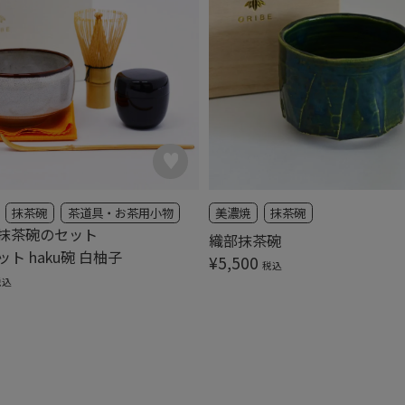
抹茶碗
茶道具・お茶用小物
美濃焼
抹茶碗
抹茶碗のセット
織部抹茶碗
ト haku碗 白柚子
¥
5,500
税込
税込