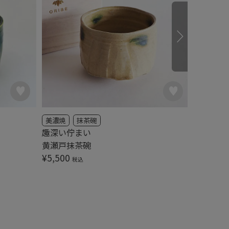
美濃焼
抹茶碗
美濃焼
趣深い佇まい
一口抹茶
黄瀬戸抹茶碗
¥
4,950
¥
5,500
税込