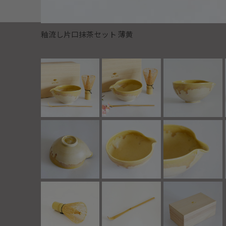
釉流し片口抹茶セット 薄黄