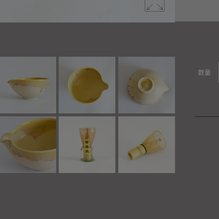
抹茶碗・茶
数量