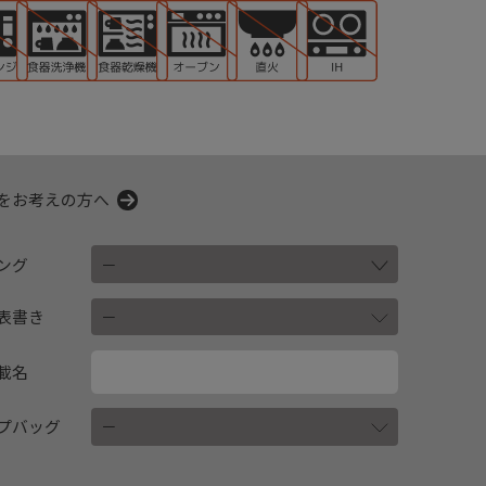
をお考えの方へ
ング
表書き
載名
プバッグ