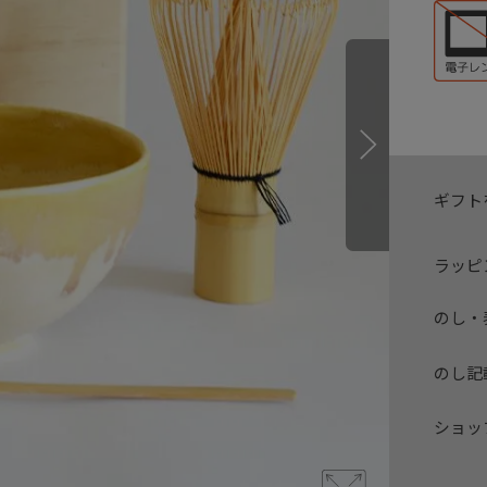
ギフト
ラッピ
のし・
のし記
ショッ