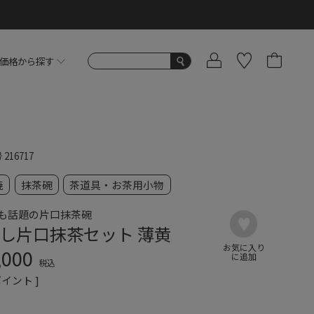
価格から探す
号
216717
焼
抹茶碗
茶道具・お茶用小物
も話題の片口抹茶碗
し片口抹茶セット 薄黄
,000
税込
イント ]