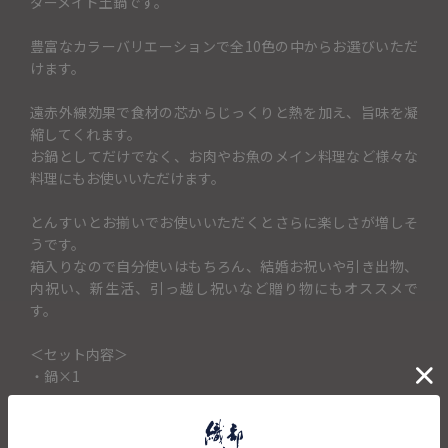
ダーメイド土鍋です。
豊富なカラーバリエーションで全10色の中からお選びいただ
けます。
遠赤外線効果で食材の芯からじっくりと熱を加え、旨味を凝
縮してくれます。
お鍋としてだけでなく、お肉やお魚のメイン料理など様々な
料理にもお使いいただけます。
とんすいとお揃いでお使いいただくとさらに楽しさが増しそ
うです。
箱入りなので自分使いはもちろん、結婚お祝いや引き出物、
内祝い、新生活、引っ越し祝いなど贈り物にもオススメで
す。
＜セット内容＞
・鍋×1
キャンセル・返品不可