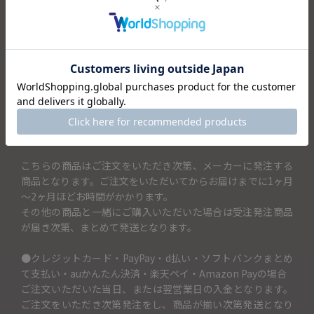
土鍋の蓋に記載するお名前を「土鍋に入れるお名前（13文字
まで）」の項目に入力してください。土鍋に記載できるお名
前は13文字までです。
（例）SATOFAMIRYと記載したい場合→土鍋に入れるお名前
（13文字まで）の項目には「SATOFAMIRY」と記入。
・アルファベット大文字のみ
・可能記号「♥」「＆」「+」「×」「★」
・ホワイトに関しては文字色が黒色となります
こちらの商品はご注文をいただき次第、メーカーに発注する
商品となります。ご注文をいただいてからお届けまでに1ヶ月
～2ヶ月ほどお時間がかかります。
その他の商品と一緒にご購入いただいた場合は受注発注商品
が届き次第、まとめて発送となります。
●クレジットカード・PayPay・d払い・ソフトバンクまとめ
て支払い・auかんたん決済・楽天ペイ・Amazon Payの場合
ご注文いただいた当日、または翌営業日の入金となります。
ご注文をいただき次第発注をし、商品が揃い次第発送となり