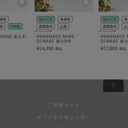
濃焼
名入れ可
美濃焼
名入れ可
美
鍋
IH対応
調理器具
土鍋
調理器具
土
オリジナルネーム入り土鍋
オリジナルネーム入り土鍋
IH対応 名入れ
HANDMADE NAME
HANDMADE 
DONABE 直火8号
DONABE 直
¥
14,300
¥
17,600
税込
税込
ご利用ガイド
ギフトをお考えの方へ